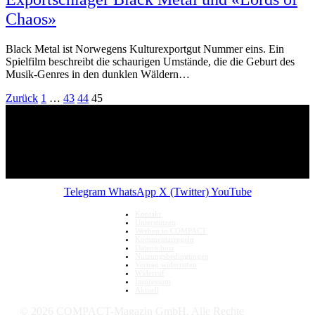
Chaos»
Black Metal ist Norwegens Kulturexportgut Nummer eins. Ein
Spielfilm beschreibt die schaurigen Umstände, die die Geburt des
Musik-Genres in den dunklen Wäldern…
Zurück
1
…
43
44
45
Telegram
WhatsApp
X (Twitter)
YouTube
Kontakt
Unterstützen
Werben in COMPACT
Kommentarregeln
Datenschutz
Nutzungsbedingungen
Vertrag widerrufen
Widerruf
Impressum
Aktuell
© 2026 COMPACT-Magazin GmbH. Alle Rechte