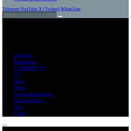
Telegram
YouTube
X (Twitter)
WhatsApp
Aktuell
Magazine
COMPACT+
TV
Abo
Shop
Veranstaltungen
Unterstützen
Wir
Club