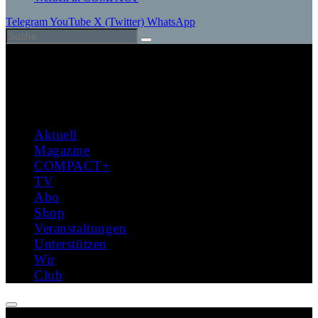
Telegram
YouTube
X (Twitter)
WhatsApp
Aktuell
Magazine
COMPACT+
TV
Abo
Shop
Veranstaltungen
Unterstützen
Wir
Club