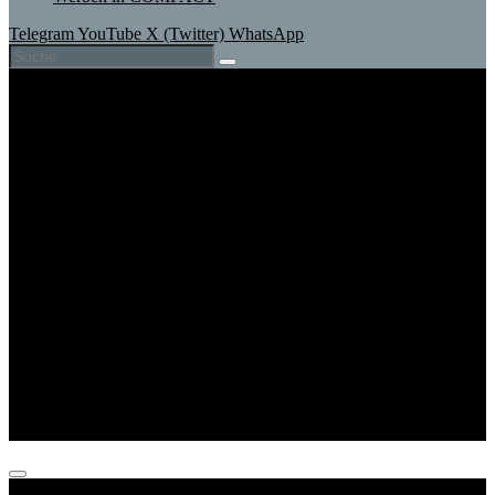
Telegram
YouTube
X (Twitter)
WhatsApp
Aktuell
Magazine
COMPACT+
TV
Abo
Shop
Veranstaltungen
Unterstützen
Wir
Club