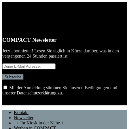
Close Menu
COMPACT Newsletter
Jetzt abonnieren! Lesen Sie täglich in Kürze darüber, was in den
vergangenen 24 Stunden passiert ist.
Mit der Anmeldung stimmen Sie unseren Bedingungen und
unserer
Datenschutzerklärung
zu.
Telegram
YouTube
X (Twitter)
Kontakt
Newsletter
++ Ihr Kiosk in der Nähe ++
Werben in COMPACT