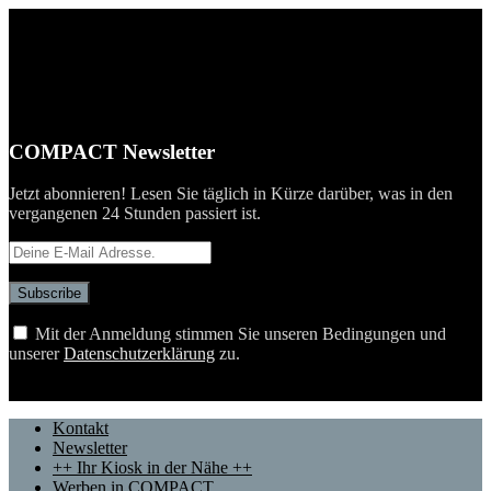
Close Menu
COMPACT Newsletter
Jetzt abonnieren! Lesen Sie täglich in Kürze darüber, was in den
vergangenen 24 Stunden passiert ist.
Mit der Anmeldung stimmen Sie unseren Bedingungen und
unserer
Datenschutzerklärung
zu.
Telegram
YouTube
X (Twitter)
Kontakt
Newsletter
++ Ihr Kiosk in der Nähe ++
Werben in COMPACT