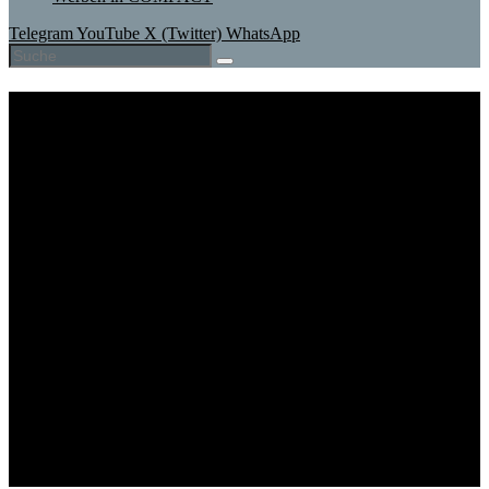
Telegram
YouTube
X (Twitter)
WhatsApp
Aktuell
Magazine
COMPACT+
TV
Abo
Shop
Veranstaltungen
Unterstützen
Wir
Club