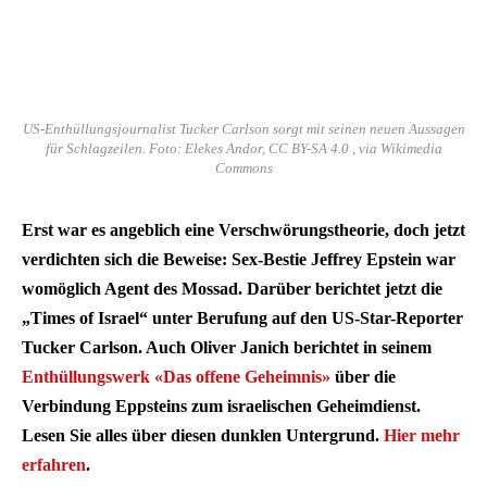
US-Enthüllungsjournalist Tucker Carlson sorgt mit seinen neuen Aussagen
für Schlagzeilen. Foto: Elekes Andor, CC BY-SA 4.0 , via Wikimedia
Commons
Erst war es angeblich eine Verschwörungstheorie, doch jetzt
verdichten sich die Beweise: Sex-Bestie Jeffrey Epstein war
womöglich Agent des Mossad. Darüber berichtet jetzt die
„Times of Israel“ unter Berufung auf den US-Star-Reporter
Tucker Carlson. Auch Oliver Janich berichtet in seinem
Enthüllungswerk «Das offene Geheimnis»
über die
Verbindung Eppsteins zum israelischen Geheimdienst.
Lesen Sie alles über diesen dunklen Untergrund.
Hier mehr
erfahren
.