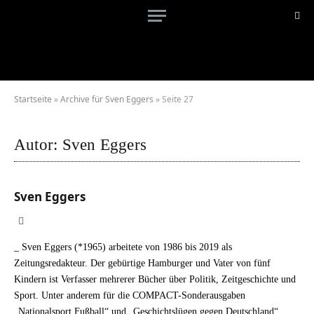
Startseite
»
Archive für Sven Eggers
»
Seite 27
Autor:
Sven Eggers
Sven Eggers
LinkedIn
_ Sven Eggers (*1965) arbeitete von 1986 bis 2019 als
Zeitungsredakteur. Der gebürtige Hamburger und Vater von fünf
Kindern ist Verfasser mehrerer Bücher über Politik, Zeitgeschichte und
Sport. Unter anderem für die COMPACT-Sonderausgaben
„Nationalsport Fußball“ und „Geschichtslügen gegen Deutschland“