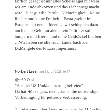
Ehrlich gesagt ist mir alles Scheiss egal mit wem
wir am Ende abkotzen und das Licht ausgemacht
wird . Hier gilt die Parole : Nichteinigkeit , Keine
Rechte und keine Freiheit – Basta ,weiter im
Paradies mit neuen Ideen … wir schleppen dazu
noch mehr Geld ran ,denn kein Politiker soll
hungern und frieren und ohne Geldsäckel bleiben
…Wir lieben sie alle ,auch Lauterbach ,den
Dr,Mengele des Pfizzer Imperiums.
Norbert Leser
am
31. Juli 2023 19:17
@+60 Ossi
"Aus der US-Umklammerung befreien"
Da hat Höcke ganz recht, das ist die notwendige
Vorbedingung für jedwede Verbesserung.
Zu relativierenden Äußerungen aus der AfD schlag