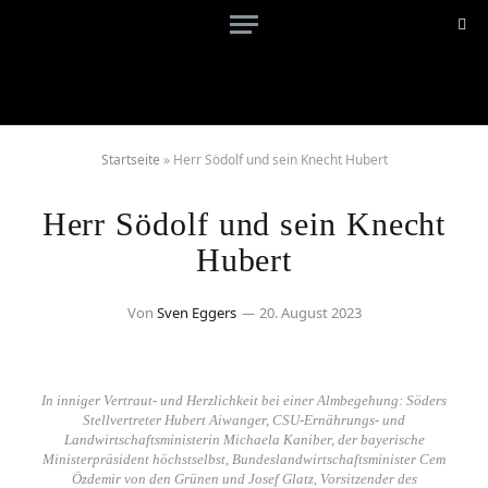
Startseite
»
Herr Södolf und sein Knecht Hubert
Herr Södolf und sein Knecht
Hubert
Von
Sven Eggers
20. August 2023
In inniger Vertraut- und Herzlichkeit bei einer Almbegehung: Söders
Stellvertreter Hubert Aiwanger, CSU-Ernährungs- und
Landwirtschaftsministerin Michaela Kaniber, der bayerische
Ministerpräsident höchstselbst, Bundeslandwirtschaftsminister Cem
Özdemir von den Grünen und Josef Glatz, Vorsitzender des