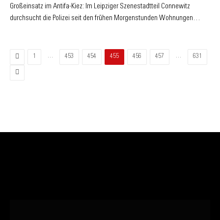
Großeinsatz im Antifa-Kiez: Im Leipziger Szenestadtteil Connewitz
durchsucht die Polizei seit den frühen Morgenstunden Wohnungen…
Zurück
…
…
1
453
454
455
456
457
631
Vor