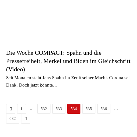
Die Woche COMPACT: Spahn und die
Pressefreiheit, Merkel und Biden im Gleichschritt
(Video)
Seit Monaten steht Jens Spahn im Zenit seiner Macht. Corona sei
Dank. Doch jetzt könnte…
Zurück
…
…
1
532
533
534
535
536
Vor
632