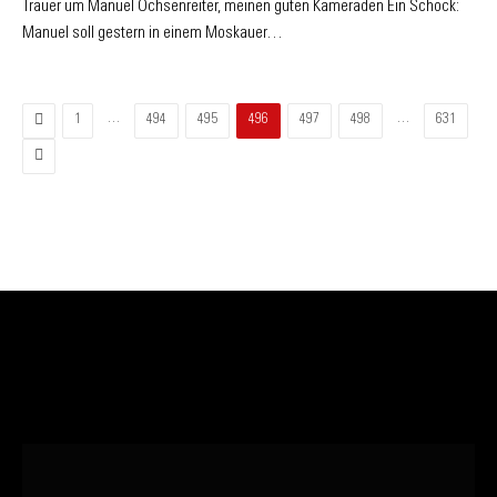
Trauer um Manuel Ochsenreiter, meinen guten Kameraden Ein Schock:
Manuel soll gestern in einem Moskauer…
Zurück
…
…
1
494
495
496
497
498
631
Vor