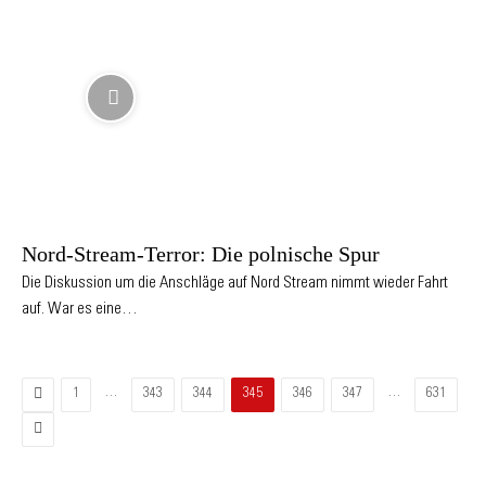
Nord-Stream-Terror: Die polnische Spur
Die Diskussion um die Anschläge auf Nord Stream nimmt wieder Fahrt
auf. War es eine…
Zurück
…
…
1
343
344
345
346
347
631
Vor