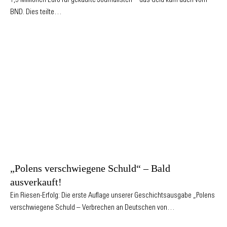
1,5 Millionen Euro für gekaufte Journalisten – das Geld kam auch vom
BND. Dies teilte…
„Polens verschwiegene Schuld“ – Bald
ausverkauft!
Ein Riesen-Erfolg: Die erste Auflage unserer Geschichtsausgabe „Polens
verschwiegene Schuld – Verbrechen an Deutschen von…