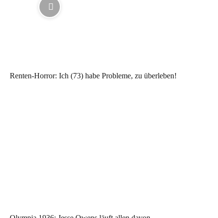
Renten-Horror: Ich (73) habe Probleme, zu überleben!
Olympia 1936: Jesse Owens läuft allen davon