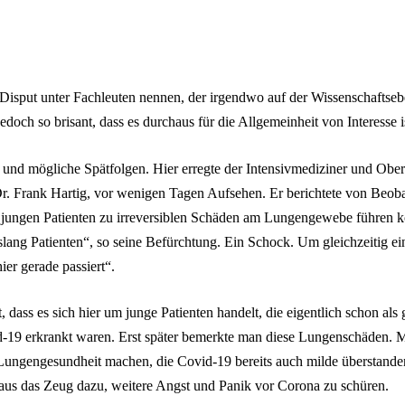
Disput unter Fachleuten nennen, der irgendwo auf der Wissenschaftse
edoch so brisant, dass es durchaus für die Allgemeinheit von Interesse i
und mögliche Spätfolgen. Hier erregte der Intensivmediziner und Obera
Dr. Frank Hartig, vor wenigen Tagen Aufsehen. Er berichtete von Beob
 jungen Patienten zu irreversiblen Schäden am Lungengewebe führen k
slang Patienten“, so seine Befürchtung. Ein Schock. Um gleichzeitig 
ier gerade passiert“.
t, dass es sich hier um junge Patienten handelt, die eigentlich schon als
id-19 erkrankt waren. Erst später bemerkte man diese Lungenschäden. M
Lungengesundheit machen, die Covid-19 bereits auch milde überstande
aus das Zeug dazu, weitere Angst und Panik vor Corona zu schüren.