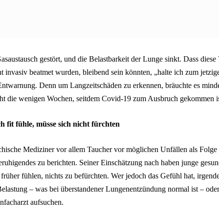
saustausch gestört, und die Belastbarkeit der Lunge sinkt. Dass dies
cht invasiv beatmet wurden, bleibend sein könnten, „halte ich zum jetzig
 Entwarnung. Denn um Langzeitschäden zu erkennen, bräuchte es minde
ht die wenigen Wochen, seitdem Covid-19 zum Ausbruch gekommen is
h fit fühle, müsse sich nicht fürchten
chische Mediziner vor allem Taucher vor möglichen Unfällen als Folge
eruhigendes zu berichten. Seiner Einschätzung nach haben junge gesu
e früher fühlen, nichts zu befürchten. Wer jedoch das Gefühl hat, irgen
 Belastung – was bei überstandener Lungenentzündung normal ist – oder
enfacharzt aufsuchen.