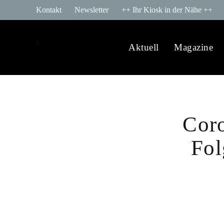
Kontakt
Newsletter
++ Ihr Kiosk in der Nähe ++
Aktuell
Magazine
Cor
Fol