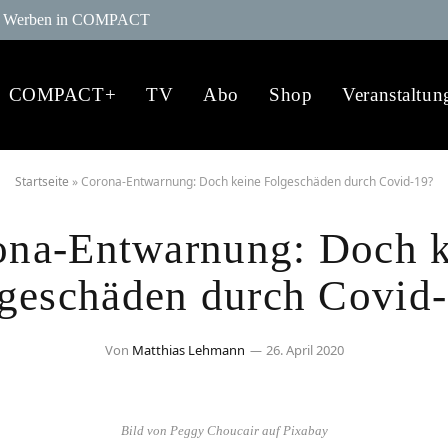
Werben in COMPACT
COMPACT+
TV
Abo
Shop
Veranstaltun
Startseite
»
Corona-Entwarnung: Doch keine Folgeschäden durch Covid-19?
ona-Entwarnung: Doch k
geschäden durch Covid
Von
Matthias Lehmann
26. April 2020
Bild von Peggy Choucair auf Pixabay