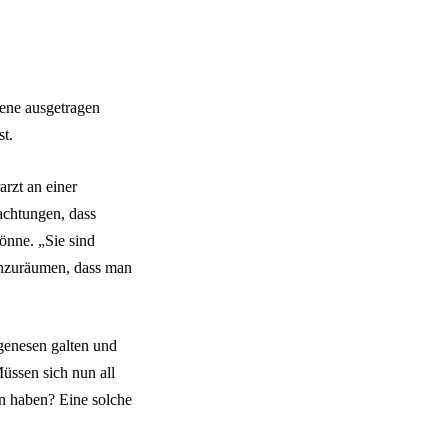
bene ausgetragen
st.
rzt an einer
achtungen, dass
önne. „Sie sind
einzuräumen, dass man
 genesen galten und
üssen sich nun all
n haben? Eine solche