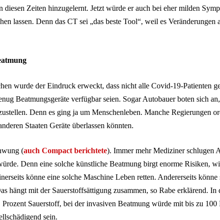
n diesen Zeiten hinzugelernt. Jetzt würde er auch bei eher milden S
hen lassen. Denn das CT sei „das beste Tool“, weil es Veränderungen a
Beatmung
en wurde der Eindruck erweckt, dass nicht alle Covid-19-Patienten ge
genug Beatmungsgeräte verfügbar seien. Sogar Autobauer boten sich an,
ustellen. Denn es ging ja um Menschenleben. Manche Regierungen ord
 anderen Staaten Geräte überlassen könnten.
hwung (
auch Compact berichtete
). Immer mehr Mediziner schlugen A
würde. Denn eine solche künstliche Beatmung birgt enorme Risiken, wi
inerseits könne eine solche Maschine Leben retten. Andererseits könne 
Das hängt mit der Sauerstoffsättigung zusammen, so Rabe erklärend. In 
 Prozent Sauerstoff, bei der invasiven Beatmung würde mit bis zu 100 
ellschädigend sein.