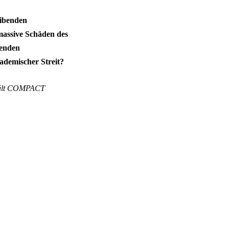
eibenden
 massive Schäden des
renden
kademischer Streit?
erhält COMPACT