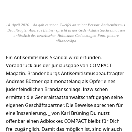
14. April 2026 – da gab es schon Zweifel an seiner Person: Antisemitismus-
Beauftragter Andreas Büttner spricht in der Gedenkstätte Sachsenhausen
anlässlich des israelischen Holocaust-Gedenktages. Foto: picture
alliance/dpa
Ein Antisemitismus-Skandal wird erfunden.
Vorabdruck aus der Juniausgabe von COMPACT-
Magazin. Brandenburgs Antisemitismusbeauftragter
Andreas Büttner galt monatelang als Opfer eines
judenfeindlichen Brandanschlags. Inzwischen
ermittelt die Generalstaatsanwaltschaft gegen seine
eigenen Geschäftspartner. Die Beweise sprechen für
eine Inszenierung. _ von Karl Brüning Du nutzt
offenbar einen Adblocker. COMPACT bleibt für Dich
frei zugänglich. Damit das möglich ist, sind wir auch