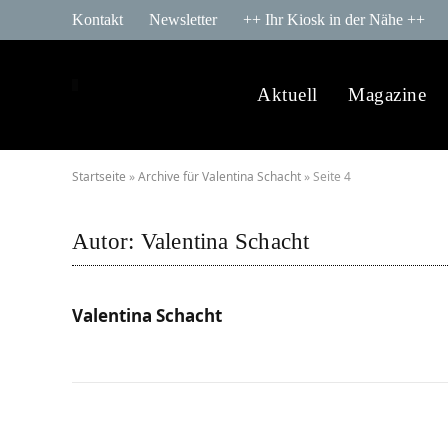
Kontakt
Newsletter
++ Ihr Kiosk in der Nähe ++
Aktuell
Magazine
Startseite
»
Archive für Valentina Schacht
»
Seite 4
Autor:
Valentina Schacht
Valentina Schacht