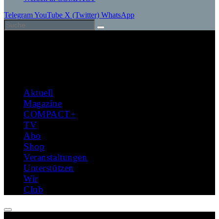
Telegram
YouTube
X (Twitter)
WhatsApp
Aktuell
Magazine
COMPACT+
TV
Abo
Shop
Veranstaltungen
Unterstützen
Wir
Club