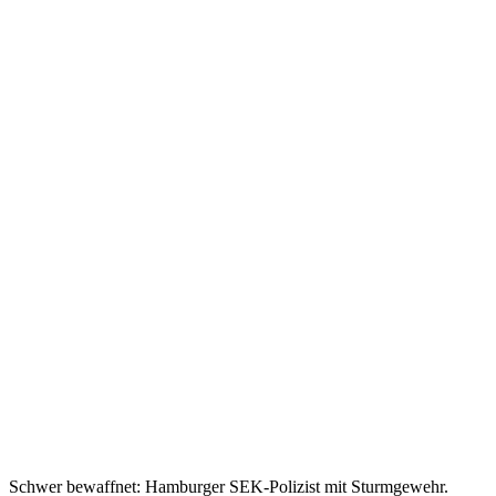
Schwer bewaffnet: Hamburger SEK-Polizist mit Sturmgewehr.