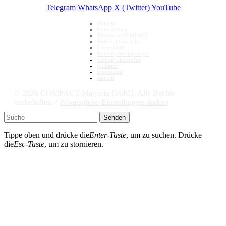
Telegram
WhatsApp
X (Twitter)
YouTube
Kontakt
Unterstützen
Werben in COMPACT
Kommentarregeln
Datenschutz
Nutzungsbedingungen
Vertrag widerrufen
Widerruf
Impressum
Aktuell
© 2026 COMPACT-Magazin GmbH. Alle Rechte
vorbehalten. /
Privatsphäre-Einstellungen ändern
Senden
Tippe oben und drücke die
Enter-Taste
, um zu suchen. Drücke
die
Esc-Taste
, um zu stornieren.