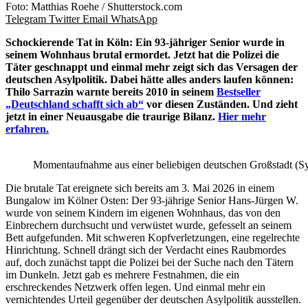
Foto: Matthias Roehe / Shutterstock.com
Telegram
Twitter
Email
WhatsApp
Schockierende Tat in Köln: Ein 93-jähriger Senior wurde in
seinem Wohnhaus brutal ermordet. Jetzt hat die Polizei die
Täter geschnappt und einmal mehr zeigt sich das Versagen der
deutschen Asylpolitik. Dabei hätte alles anders laufen können:
Thilo Sarrazin warnte bereits 2010 in seinem
Bestseller
„Deutschland schafft sich ab“
vor diesen Zuständen. Und zieht
jetzt in einer Neuausgabe die traurige Bilanz.
Hier mehr
erfahren.
Momentaufnahme aus einer beliebigen deutschen Großstadt (Sy
Die brutale Tat ereignete sich bereits am 3. Mai 2026 in einem
Bungalow im Kölner Osten: Der 93-jährige Senior Hans-Jürgen W.
wurde von seinem Kindern im eigenen Wohnhaus, das von den
Einbrechern durchsucht und verwüstet wurde, gefesselt an seinem
Bett aufgefunden. Mit schweren Kopfverletzungen, eine regelrechte
Hinrichtung. Schnell drängt sich der Verdacht eines Raubmordes
auf, doch zunächst tappt die Polizei bei der Suche nach den Tätern
im Dunkeln. Jetzt gab es mehrere Festnahmen, die ein
erschreckendes Netzwerk offen legen. Und einmal mehr ein
vernichtendes Urteil gegenüber der deutschen Asylpolitik ausstellen.