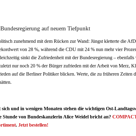
r Bundesregierung auf neuem Tiefpunkt
olitisch zunehmend mit dem Rücken zur Wand: Jüngst kletterte die AfD
ekordwert von 28 %, während die CDU mit 24 % nun mehr vier Proze
leichzeitig sinkt die Zufriedenheit mit der Bundesregierung – ebenfal
uletzt nur noch 20 % der Bürger zufrieden mit der Arbeit von Merz, Kl
den auf die Berliner Politiker blicken. Werte, die zu früheren Zeiten d
ätten.
 sich und in wenigen Monaten stehen die wichtigen Ost-Landtagsw
 Stunde von Bundeskanzlerin Alice Weidel bricht an?
COMPACT h
ortiment
.
Jetzt bestellen!