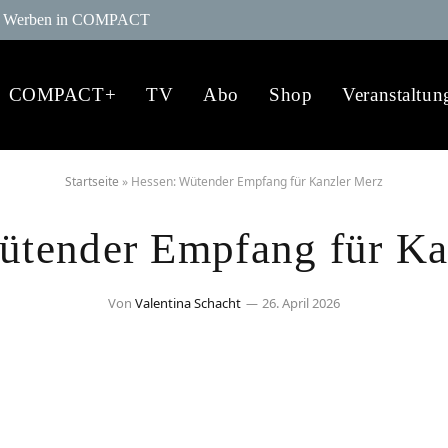
Werben in COMPACT
COMPACT+
TV
Abo
Shop
Veranstaltun
Startseite
»
Hessen: Wütender Empfang für Kanzler Merz
ütender Empfang für Ka
Von
Valentina Schacht
26. April 2026