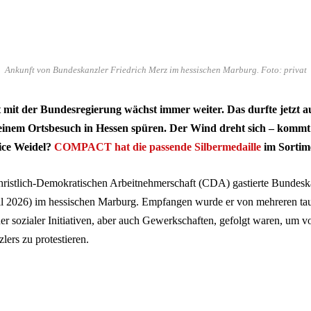
Ankunft von Bundeskanzler Friedrich Merz im hessischen Marburg. Foto: privat
 mit der Bundesregierung wächst immer weiter. Das durfte jetzt 
einem Ortsbesuch in Hessen spüren. Der Wind dreht sich – kommt 
ice Weidel?
COMPACT hat die passende Silbermedaille
im Sortim
ristlich-Demokratischen Arbeitnehmerschaft (CDA) gastierte Bundesk
il 2026) im hessischen Marburg. Empfangen wurde er von mehreren ta
r sozialer Initiativen, aber auch Gewerkschaften, gefolgt waren, um v
lers zu protestieren.