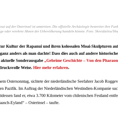
i auf der Osterinsel ist umstritten. Die offizielle Archäologie bestreitet ihre Fu
ge oder verehrte Ahnen der Urbevölkerung handeln könnte. Foto: Skreidzeleu/Shu
ur Kultur der Rapanui und ihren kolossalen Moai-Skulpturen auf
s ganz anders als man dachte! Dass dies auch auf andere historis
re aktuelle Sonderausgabe
„Geheime Geschichte – Von den Pharaon
drucksvolle Weise.
Hier mehr erfahren
.
nem Ostersonntag, sichtete der niederländische Seefahrer Jacob Roggev
ten Pazifik. Im Auftrag der Niederländischen Westindien-Kompanie such
ttdessen fand er, etwa 3.700 Kilometer vom chilenischen Festland entfern
asch-Eyland“ – Osterinsel – taufte.