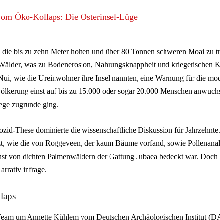
om Öko-Kollaps: Die Osterinsel-Lüge
ie bis zu zehn Meter hohen und über 80 Tonnen schweren Moai zu tra
Wälder, was zu Bodenerosion, Nahrungsknappheit und kriegerischen Ko
Nui, wie die Ureinwohner ihre Insel nannten, eine Warnung für die mo
evölkerung einst auf bis zu 15.000 oder sogar 20.000 Menschen anwuchs
ege zugrunde ging.
zid-These dominierte die wissenschaftliche Diskussion für Jahrzehnte
tzt, wie die von Roggeveen, der kaum Bäume vorfand, sowie Pollenanaly
einst von dichten Palmenwäldern der Gattung Jubaea bedeckt war. Doch 
arrativ infrage.
llaps
-Team um Annette Kühlem vom Deutschen Archäologischen Institut (DA