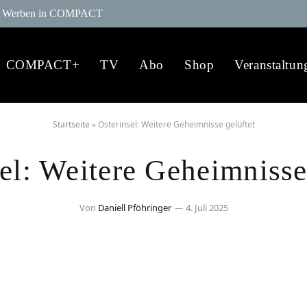
Werben in COMPACT
COMPACT+
TV
Abo
Shop
Veranstaltun
Startseite
»
Osterinsel: Weitere Geheimnisse gelüftet
el: Weitere Geheimnisse
Von
Daniell Pföhringer
4. Juli 2025