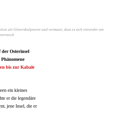
nktion als Götterskulpturen und vermutet, dass es sich entweder um
tterstock
 der Osterinsel
che Phänomene
en bis zur Kabale
een ein kleines
te er die legendäre
t, jene Insel, die er