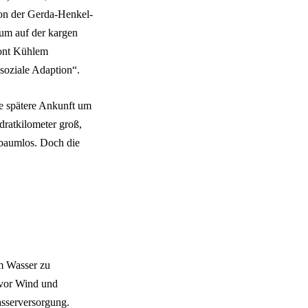
von der Gerda-Henkel-
 um auf der kargen
tont Kühlem
 soziale Adaption“.
ne spätere Ankunft um
dratkilometer groß,
baumlos. Doch die
um Wasser zu
 vor Wind und
asserversorgung.