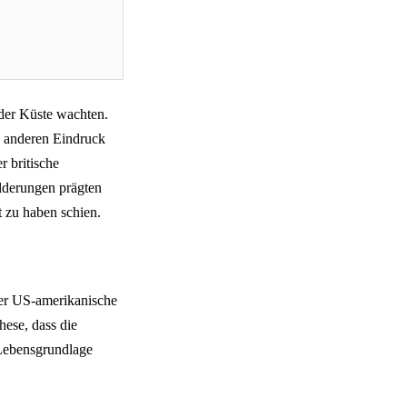
 der Küste wachten.
n anderen Eindruck
r britische
lderungen prägten
rt zu haben schien.
Der US-amerikanische
hese, dass die
Lebensgrundlage