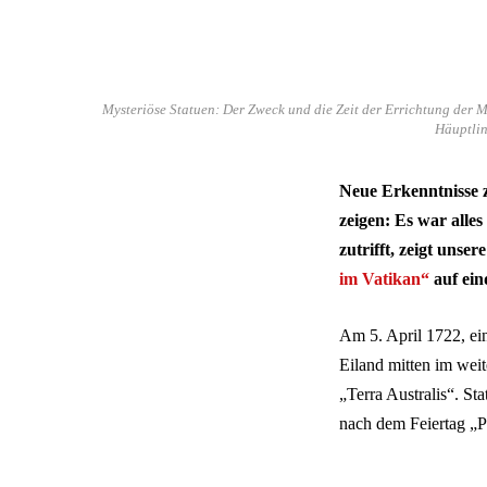
Mysteriöse Statuen: Der Zweck und die Zeit der Errichtung der Moa
Häuptlin
Neue Erkenntnisse z
zeigen: Es war alle
zutrifft, zeigt unse
im Vatikan“
auf ein
Am 5. April 1722, ei
Eiland mitten im wei
„Terra Australis“. Sta
nach dem Feiertag „Pa