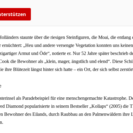
terstützen
lländers staunte über die riesigen Steinfiguren, die Moai, die entlang
rnüchtert: „Heu und andere versengte Vegetation konnten uns keine
zigartiger Armut und Öde“, notierte er. Nur 52 Jahre später beschrieb de
ook die Bewohner als „klein, mager, ängstlich und elend“. Diese Schi
ie ihre Blütezeit längst hinter sich hatte – ein Ort, der sich selbst zerstö
e
Osterinsel als Paradebeispiel für eine menschengemachte Katastrophe. 
ed Diamond popularisierte in seinem Bestseller „Kollaps“ (2005) die T
nen Bewohner des Eilands, durch Raubbau an den Palmenwäldern ihre 
n.