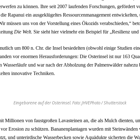
rwerfen zu können. Ihre seit 2007 laufenden Forschungen, gefördert 
ss die Rapanui ein ausgeklügeltes Ressourcenmanagement entwickelten,
„Wir müssen uns von der Vorstellung eines Ökozids verabschieden,“ be
zeitung
Die Welt
. Sie sieht hier vielmehr ein Beispiel für „Resilienz und
utlich um 800 n. Chr. die Insel besiedelten (obwohl einige Studien ei
tanden vor enormen Herausforderungen: Die Osterinsel ist nur 163 Qua
en Wasserläufe und war nach der Abholzung der Palmenwälder nahezu 
lten innovative Techniken.
Eingeborene auf der Osterinsel. Foto: JHVEPhoto / Shutterstock
mit Millionen von faustgroßen Lavasteinen an, die als Mulch dienten, 
 vor Erosion zu schützen. Bananenplantagen wurden mit Steinwänden
zt, und unterirdische Wasserbecken sowie Aquädukte sicherten die W