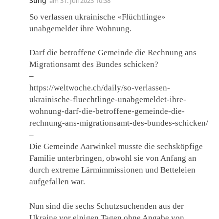
Sting
am
31. Juli 2023 10:38
So verlassen ukrainische «Flüchtlinge»
unabgemeldet ihre Wohnung.
Darf die betroffene Gemeinde die Rechnung ans
Migrationsamt des Bundes schicken?
–
https://weltwoche.ch/daily/so-verlassen-
ukrainische-fluechtlinge-unabgemeldet-ihre-
wohnung-darf-die-betroffene-gemeinde-die-
rechnung-ans-migrationsamt-des-bundes-schicken/
–
Die Gemeinde Aarwinkel musste die sechsköpfige
Familie unterbringen, obwohl sie von Anfang an
durch extreme Lärmimmissionen und Betteleien
aufgefallen war.
Nun sind die sechs Schutzsuchenden aus der
Ukraine vor einigen Tagen ohne Angabe von