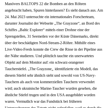
Manövers BALTOPS 22 die Bomben an den Röhren
angebracht haben, Spuren hinterlassen? Es sieht danach aus. Am
24. Mai 2023 untersuchte ein internationales Forscherteam,
darunter Journalist der Webseite „The Grayzone“, an Bord des
Schiffes „Baltic Explorer“ mittels einer Drohne eine der
Sprengstellen, 31 Seemeilen vor der Küste Dänemarks, direkt
über der beschädigten Nord-Stream-2-Röhre. Mithilfe eines
Live-Video-Feeds konnte die Crew die Risse in der Pipeline aus
der Nähe studieren. Und plötzlich tauchte ein unerwartetes
Objekt auf dem Monitor auf: ein schwarz-orangener
Taucherstiefel. „The Grayzone
„
identifizierte ein Modell, das
diesem Stiefel sehr ähnlich sieht und sowohl von US-Navy-
Tauchern als auch von kommerziellen Tauchern verwendet
wird; auch ukrainische Marine-Taucher wurden gesehen, die
ähnliche Stiefel trugen und in den USA ausgebildet worden
waren. Vermutlich war das Fundstück bei früheren
Untersuchungen des Tatorts nicht aufgefallen, weil es durch die