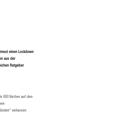
 erneut einen Lockdown
en aus der
eichen Ratgeber
als 600 Betten auf den
hen
ründen“ verlassen.