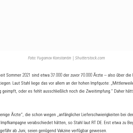
Foto: Yuganov Konstantin | Shutterstock.com
eit Sommer 2021 sind etwa 37.000 der zuvor 70.000 Ärzte – also über die 
gen. Laut Stahl liege das vor allem an der hohen Impfquote: „Mittlerweile 
g geimpft, oder es fehlt ausschließlich noch die Zweitimpfung.“ Daher hätt
.
enige Ärzte“, die schon wegen „anfänglicher Lieferschwierigkeiten bei den
 Impfkampagne verabschiedet hätten, so Stahl laut RT DE. Erst etwa zu Be
gefähr ab Juni, seien genügend Vakzine verfügbar gewesen.