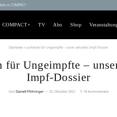
ben in COMPACT
COMPACT+
TV
Abo
Shop
Veranstaltun
Startseite
»
Lockdown für Ungeimpfte – unser aktuelles Impf-Dossier
für Ungeimpfte – unser
Impf-Dossier
Von
Daniell Pföhringer
23. Oktober 2021
18 Kommentare