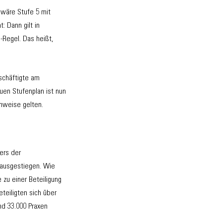
 wäre Stufe 5 mit
: Dann gilt in
-Regel. Das heißt,
schäftigte am
uen Stufenplan ist nun
chweise gelten.
ers der
 ausgestiegen. Wie
 zu einer Beteiligung
eiligten sich über
nd 33.000 Praxen