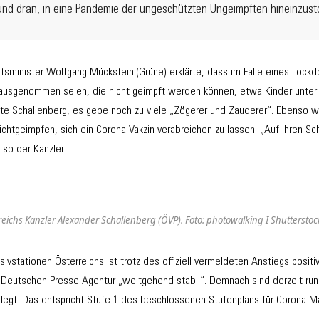
und dran, in eine Pandemie der ungeschützten Ungeimpften hineinzust
tsminister Wolfgang Mückstein (Grüne) erklärte, dass im Falle eines Lock
usgenommen seien, die nicht geimpft werden können, etwa Kinder unter z
nte Schallenberg, es gebe noch zu viele „Zögerer und Zauderer“. Ebenso 
Nichtgeimpfen, sich ein Corona-Vakzin verabreichen zu lassen. „Auf ihren Sch
so der Kanzler.
eichs Kanzler Alexander Schallenberg (ÖVP). Foto: photowalking I Shuttersto
sivstationen Österreichs ist trotz des offiziell vermeldeten Anstiegs posit
r Deutschen Presse-Agentur „weitgehend stabil“. Demnach sind derzeit run
elegt. Das entspricht Stufe 1 des beschlossenen Stufenplans für Corona-