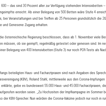
 600 – das sind 30 Prozent aller zur Verfügung stehenden Intensivbetten –
geimpfte erreicht. Ab einer Belegung von 500 Betten wäre Stufe 4 erreicht
, bei Veranstaltungen und bei Treffen ab 25 Personen grundsätzlich die 2G
te und Genesene Zugang erhalten.
 die österreichische Regierung beschlossen, dass ab 1. November viele Be
en müssen, ob sie geimpft, regelmäßig getestet oder genesen sind. Im ne
iner Belegung von 400 Intensivbetten (Stufe 3) nur noch PCR-Tests als Na
nfangs beteiligten Haus- und Facharztpraxen sind nach Angaben des Sprech
esvereinigung (KBV), Roland Stahl, mittlerweile aus den Corona-Impfungen
erklärte, gebe es bundesweit 55.000 Haus- und 45.000 Facharztpraxen, die
ufgerufen worden seien. „Zu Hochzeiten der Impfkampagne im Sommer bet
so der KBV-Sprecher. Nun würden die Corona-Vakzine jedoch nur noch in ru