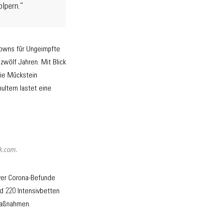
olpern.“
downs für Ungeimpfte
wölf Jahren. Mit Blick
wie Mückstein
ultern lastet eine
ck.com.
iver Corona-Befunde
d 220 Intensivbetten
Maßnahmen.