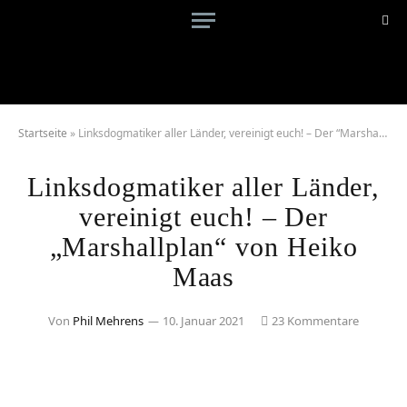
Startseite
»
Linksdogmatiker aller Länder, vereinigt euch! – Der “Marshallplan” von Heiko Maas
Linksdogmatiker aller Länder,
vereinigt euch! – Der
„Marshallplan“ von Heiko
Maas
Von
Phil Mehrens
10. Januar 2021
23 Kommentare