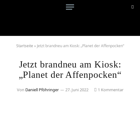
Startseite
»
Jetzt brandneu am Kiosk: „Planet der Affenpocken“
Jetzt brandneu am Kiosk:
„Planet der Affenpocken“
Von
Daniell Pföhringer
27. Juni 2022
1 Kommentar