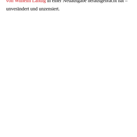
von Wilhelm Landig
in einer Neuausgabe herausgebracht hat –
unverändert und unzensiert.