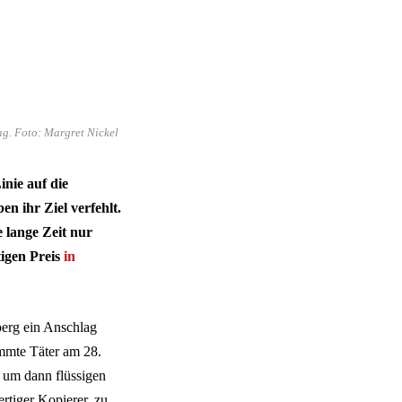
g. Foto: Margret Nickel
inie auf die
en ihr Ziel verfehlt.
e lange Zeit nur
tigen Preis
in
berg ein Anschlag
mmte Täter am 28.
 um dann flüssigen
rtiger Kopierer, zu