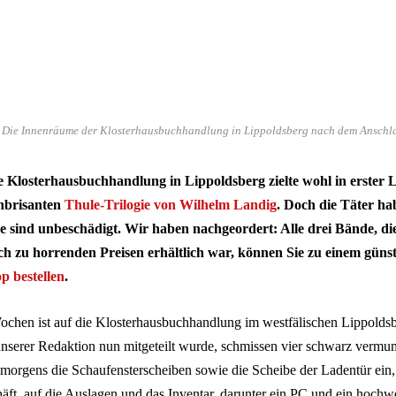
 Die Innenräume der Klosterhausbuchhandlung in Lippoldsberg nach dem Anschla
e Klosterhausbuchhandlung in Lippoldsberg zielte wohl in erster L
hbrisanten
Thule-Trilogie von Wilhelm Landig
. Doch die Täter hab
e sind unbeschädigt. Wir haben nachgeordert:
Alle drei Bände, di
h zu horrenden Preisen erhältlich war, können Sie zu einem güns
p bestellen
.
Wochen ist auf die Klosterhausbuchhandlung im westfälischen Lippolds
nserer Redaktion nun mitgeteilt wurde, schmissen vier schwarz vermu
morgens die Schaufensterscheiben sowie die Scheibe der Ladentür ein,
ft, auf die Auslagen und das Inventar, darunter ein PC und ein hochwe