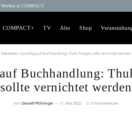
Werben in COMPACT
COMPACT+
TV
Abo
Shop
Veranstaltun
Startseite
»
Anschlag auf Buchhandlung: Thule-Trilogie sollte vernichtet werden
auf Buchhandlung: Thul
sollte vernichtet werden
Von
Daniell Pföhringer
11. Mai 2022
12 Kommentare