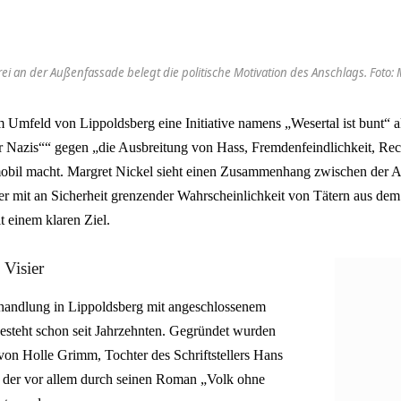
ei an der Außenfassade belegt die politische Motivation des Anschlags. Foto: 
im Umfeld von Lippoldsberg eine Initiative namens „Wesertal ist bunt“ ak
ür Nazis““ gegen „die Ausbreitung von Hass, Fremdenfeindlichkeit, Re
mobil macht. Margret Nickel sieht einen Zusammenhang zwischen der An
r mit an Sicherheit grenzender Wahrscheinlichkeit von Tätern aus dem
 einem klaren Ziel.
 Visier
handlung in Lippoldsberg mit angeschlossenem
esteht schon seit Jahrzehnten. Gegründet wurden
von Holle Grimm, Tochter des Schriftstellers Hans
der vor allem durch seinen Roman „Volk ohne