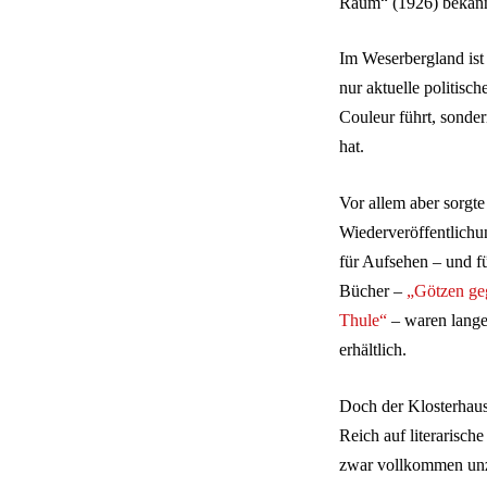
Raum“ (1926) bekann
Im Weserbergland ist 
nur aktuelle politisc
Couleur führt, sonde
hat.
Vor allem aber sorgte
Wiederveröffentlichu
für Aufsehen – und f
Bücher –
„Götzen ge
Thule“
– waren lange
erhältlich.
Doch der Klosterhau
Reich auf literarisch
zwar vollkommen unzen