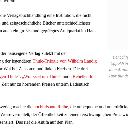
t wurde.
die Verlagsbuchhandlung eine Institution, die nicht
he und zeitgeschichtliche Bücher unterschiedlichster
rn auch ein großes und gepflegtes Antiquariat im Haus
 der hauseigene Verlag zuletzt mit der
Der Schri
ng der legendären
Thule-Trilogie von Wilhelm Landig
Lippoldsb
ür Wut bei Zensoren und linken Kreisen. Die drei
dem Grunds
Foto: Bunde
gen Thule“
,
„Wolfszeit um Thule“
und
„Rebellen für
 Zeit nur zu horrenden Preisen unterm Ladentisch
sverlag machte die
hochbrisante Reihe
, die unbequeme und unterdrückt
e Weise vermittelt, der Öffentlichkeit zu einem erschwinglichen Preis w
siert! Das rief die Antifa auf den Plan.