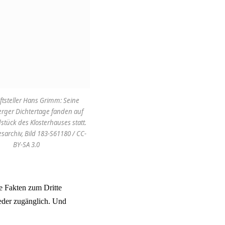
ftsteller Hans Grimm: Seine
erger Dichtertage fanden auf
tück des Klosterhauses statt.
sarchiv, Bild 183-S61180 / CC-
BY-SA 3.0
e Fakten zum Dritte
ieder zugänglich. Und