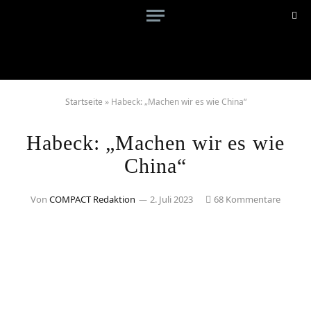
Startseite
»
Habeck: „Machen wir es wie China“
Habeck: „Machen wir es wie
China“
Von
COMPACT Redaktion
2. Juli 2023
68 Kommentare