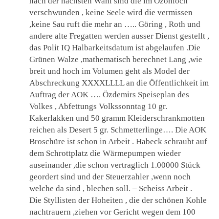
nach der nächsten Wahl sind die im Ozonloch
verschwunden , keine Seele wird die vermissen
,keine Sau ruft die mehr an ….. Göring , Roth und
andere alte Fregatten werden ausser Dienst gestellt ,
das Polit IQ Halbarkeitsdatum ist abgelaufen .Die
Grünen Walze ,mathematisch berechnet Lang ,wie
breit und hoch im Volumen geht als Model der
Abschreckung XXXXLLLL an die Öffentlichkeit im
Auftrag der AOK …. Özdemirs Speiseplan des
Volkes , Abfettungs Volkssonntag 10 gr.
Kakerlakken und 50 gramm Kleiderschrankmotten
reichen als Desert 5 gr. Schmetterlinge…. Die AOK
Broschüre ist schon in Arbeit . Habeck schraubt auf
dem Schrottplatz die Wärmepumpen wieder
auseinander ,die schon vertraglich 1.00000 Stück
geordert sind und der Steuerzahler ,wenn noch
welche da sind , blechen soll. – Scheiss Arbeit .
Die Styllisten der Hoheiten , die der schönen Kohle
nachtrauern ,ziehen vor Gericht wegen dem 100