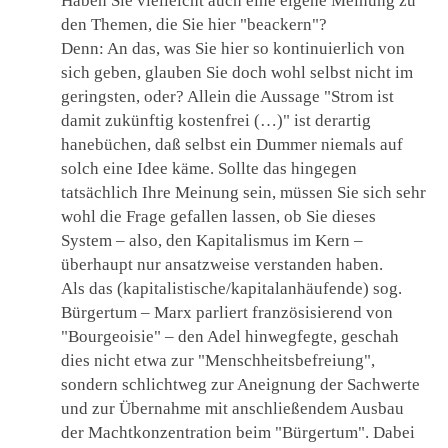
Haben Sie vielleicht auch eine eigene Meinung zu
den Themen, die Sie hier "beackern"?
Denn: An das, was Sie hier so kontinuierlich von
sich geben, glauben Sie doch wohl selbst nicht im
geringsten, oder? Allein die Aussage "Strom ist
damit zukünftig kostenfrei (…)" ist derartig
hanebüchen, daß selbst ein Dummer niemals auf
solch eine Idee käme. Sollte das hingegen
tatsächlich Ihre Meinung sein, müssen Sie sich sehr
wohl die Frage gefallen lassen, ob Sie dieses
System – also, den Kapitalismus im Kern –
überhaupt nur ansatzweise verstanden haben.
Als das (kapitalistische/kapitalanhäufende) sog.
Bürgertum – Marx parliert französisierend von
"Bourgeoisie" – den Adel hinwegfegte, geschah
dies nicht etwa zur "Menschheitsbefreiung",
sondern schlichtweg zur Aneignung der Sachwerte
und zur Übernahme mit anschließendem Ausbau
der Machtkonzentration beim "Bürgertum". Dabei