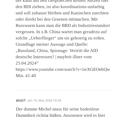
der kann aus den Gespraechen keinen Nutzen fuer
den BDI ziehen, ist also koordinations-unfaehig
und soll zuhause bleiben und Kaninchen zuechten
oder direkt bei den Gruenen mitmachen. Mit
Russwurm kann man die BRD als Industriestandort
vergessen. In z.B. China wartet man geradezu auf
solche „Ueberflieger“ um sie gehoerig zu erden.
Grundlage meiner Aussage und Quelle:
„Russland, China, Spionage: Vertritt die AfD
deutsche Interessen? | maybrit illner vom
25.04.2024“
https://www.youtube.com/watch?v=iieXGEOnbQw
Min. 41:40
asisi1
am
16. Mai 2024 16:39
Der dumme Michel muss für seine bodenlose
Dummheit richtig büßen. Ansonsten wird es hier