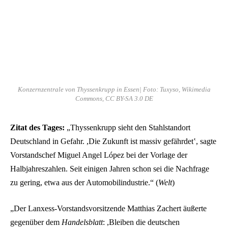
Konzernzentrale von Thyssenkrupp in Essen| Foto: Tuxyso, Wikimedia
Commons, CC BY-SA 3.0 DE
Zitat des Tages:
„Thyssenkrupp sieht den Stahlstandort
Deutschland in Gefahr. ,Die Zukunft ist massiv gefährdetʽ, sagte
Vorstandschef Miguel Angel López bei der Vorlage der
Halbjahreszahlen. Seit einigen Jahren schon sei die Nachfrage
zu gering, etwa aus der Automobilindustrie.“ (
Welt
)
„Der Lanxess-Vorstandsvorsitzende Matthias Zachert äußerte
gegenüber dem
Handelsblatt
: ,Bleiben die deutschen