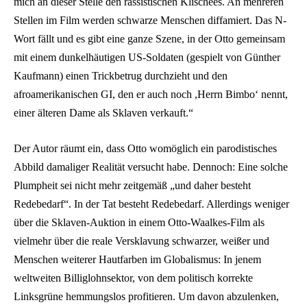
mich an dieser Stelle den rassistischen Klischees. An mehreren
Stellen im Film werden schwarze Menschen diffamiert. Das N-
Wort fällt und es gibt eine ganze Szene, in der Otto gemeinsam
mit einem dunkelhäutigen US-Soldaten (gespielt von Günther
Kaufmann) einen Trickbetrug durchzieht und den
afroamerikanischen GI, den er auch noch ,Herrn Bimbo‘ nennt,
einer älteren Dame als Sklaven verkauft.“
Der Autor räumt ein, dass Otto womöglich ein parodistisches
Abbild damaliger Realität versucht habe. Dennoch: Eine solche
Plumpheit sei nicht mehr zeitgemäß „und daher besteht
Redebedarf“. In der Tat besteht Redebedarf. Allerdings weniger
über die Sklaven-Auktion in einem Otto-Waalkes-Film als
vielmehr über die reale Versklavung schwarzer, weißer und
Menschen weiterer Hautfarben im Globalismus: In jenem
weltweiten Billiglohnsektor, von dem politisch korrekte
Linksgrüne hemmungslos profitieren. Um davon abzulenken,