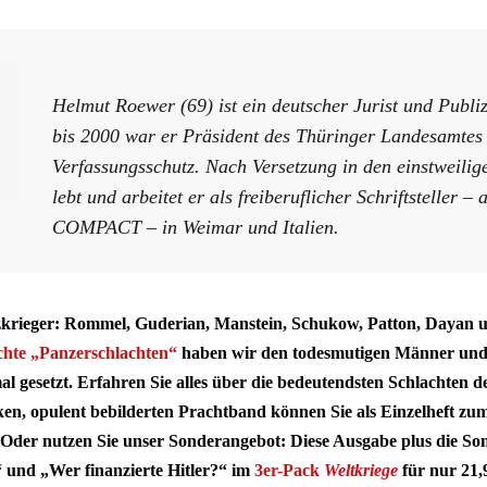
Helmut Roewer (69) ist ein deutscher Jurist und Publiz
bis 2000 war er Präsident des Thüringer Landesamtes 
Verfassungsschutz. Nach Versetzung in den einstweili
lebt und arbeitet er als freiberuflicher Schriftsteller – 
COMPACT – in Weimar und Italien.
tzkrieger: Rommel, Guderian, Manstein, Schukow, Patton, Dayan 
te „Panzerschlachten“
haben wir den todesmutigen Männer und 
l gesetzt. Erfahren Sie alles über die bedeutendsten Schlachten d
ken, opulent bebilderten Prachtband können Sie als Einzelheft zum
 Oder nutzen Sie unser Sonderangebot: Diese Ausgabe plus die S
“ und „Wer finanzierte Hitler?“ im
3er-Pack
Weltkriege
für nur 21,