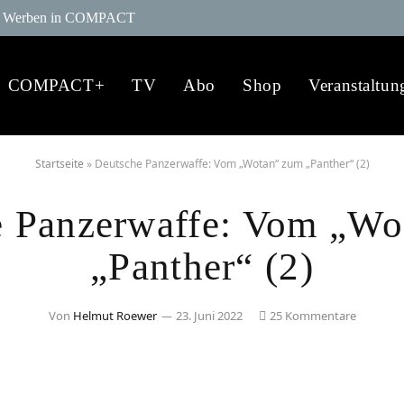
Werben in COMPACT
COMPACT+
TV
Abo
Shop
Veranstaltun
Startseite
»
Deutsche Panzerwaffe: Vom „Wotan“ zum „Panther“ (2)
e Panzerwaffe: Vom „Wo
„Panther“ (2)
Von
Helmut Roewer
23. Juni 2022
25 Kommentare