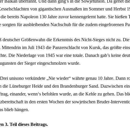
er Balkan überrannt. Und dann ging’s in die Sowjetunion. Da geriet die
Kesselschlachten von gigantischen Ausmaßen im Sommer und Herbst 19
 die bereits Napoleon 130 Jahre zuvor kennengelernt hatte. Sie hießen
e sorgten für ausbleibenden Nachschub für die zudem eingefrorenen Pa
 deutscher Größenwahn die Erkenntnis des Nicht-Sieges nicht zu. Die
Mittendrin im Juli 1943 die Panzerschlacht von Kursk, das größte eins
chte. Die Niederlage von 1945 war eine totale. Danach gab’s keine deu
zugunsten der Sieger eingeschmolzen wurde.
rei unisono verkündete „Nie wieder“ währte genau 10 Jahre. Dann rol
h die Lüneburger Heide und den Brandenburger Sand. Dazwischen ein
trag, einander, wenn‘s befohlen wurde, an die Kehle zu gehen. Das bli
tzbereitschaft in den ersten Wochen der sowjetischen Bruder-Intervent
as blieb hängen.
 3. Teil dieses Beitrags.