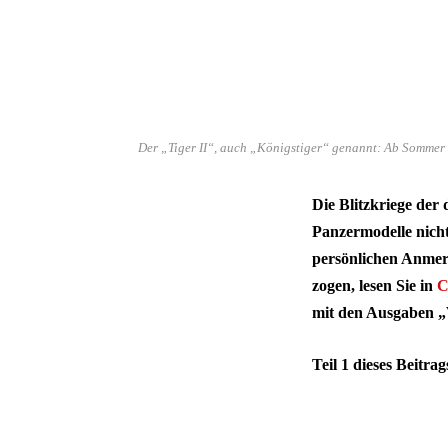
Der „Tiger II“, auch „Königstiger“ genannt: Ab Sommer
Die Blitzkriege de
Panzermodelle nicht
persönlichen Anmer
zogen, lesen Sie in
C
mit den Ausgaben „V
Teil 1 dieses Beitra