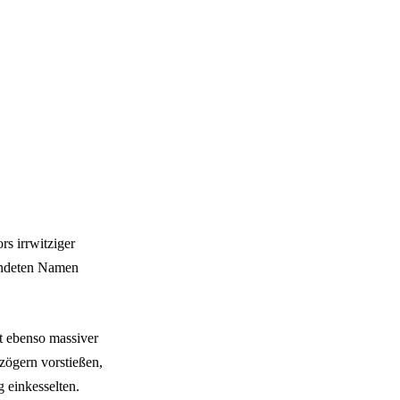
s irrwitziger
wendeten Namen
t ebenso massiver
zögern vorstießen,
g einkesselten.