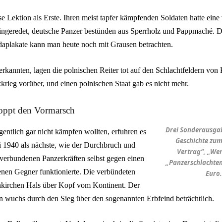
se Lektion als Erste. Ihren meist tapfer kämpfenden Soldaten hatte ein
ngeredet, deutsche Panzer bestünden aus Sperrholz und Pappmaché. D
aplakate kann man heute noch mit Grausen betrachten.
erkannten, lagen die polnischen Reiter tot auf den Schlachtfeldern vo
rieg vorüber, und einen polnischen Staat gab es nicht mehr.
toppt den Vormarsch
Drei Sonderausga
gentlich gar nicht kämpfen wollten, erfuhren es
Geschichte zum
 1940 als nächste, wie der Durchbruch und
Vertrag“, „Wer
erbundenen Panzerkräften selbst gegen einen
„Panzerschlachten“
nen Gegner funktionierte. Die verbündeten
Euro
nkirchen Hals über Kopf vom Kontinent. Der
wuchs durch den Sieg über den sogenannten Erbfeind beträchtlich.