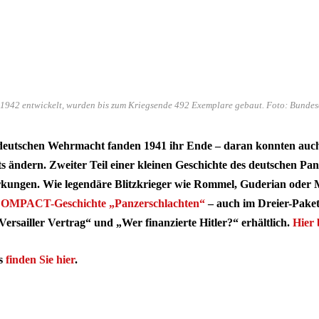
 1942 entwickelt, wurden bis zum Kriegsende 492 Exemplare gebaut. Foto: Bunde
r deutschen Wehrmacht fanden 1941 ihr Ende – daran konnten auc
s ändern. Zweiter Teil einer kleinen Geschichte des deutschen Pan
kungen. Wie legendäre Blitzkrieger wie Rommel, Guderian oder M
OMPACT-Geschichte „Panzerschlachten“
– auch im Dreier-Pake
ersailler Vertrag“ und „Wer finanzierte Hitler?“ erhältlich.
Hier 
gs
finden Sie hier
.