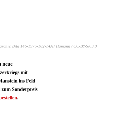
sarchiv, Bild 146-1975-102-14A / Hamann / CC-BY-SA 3.0
h neue
zerkriegs mit
anstein ins Feld
t zum Sonderpreis
bestellen
.