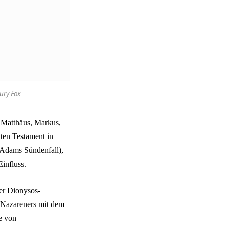
ury Fox
: Matthäus, Markus,
lten Testament in
 Adams Sündenfall),
influss.
er Dionysos-
s Nazareners mit dem
e von