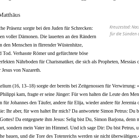
Matthäus
Kreuzestod: Nach
che Präsenz sorgte bei den Juden für Schrecken:
für die Sünden 
nen voller Dämonen. Die lauerten an den Rändern
en den Menschen in flirrender Wüstenhitze,
 Tod. Verhasste Römer und gefürchtete böse
erfekten Nährboden für Charismatiker, die sich als Propheten, Messias o
r Jesus von Nazareth.
ium (16, 13–18) sorgte der bereits bei Zeitgenossen für Verwirrung: «
hilippi kam, fragte er seine Jünger: Für wen halten die Leute den Me
n für Johannes den Täufer, andere für Elija, wieder andere für Jeremia 
sie: Ihr aber, für wen haltet Ihr mich? Da antwortete Simon Petrus: Du b
Gottes! Da entgegnete ihm Jesus: Selig bist Du, Simon Barjona, denn n
rt, sondern mein Vater im Himmel. Und ich sage Dir: Du bist Petrus, u
he bauen, und die Tore des Totenreichs werden sie nicht überwältigen.