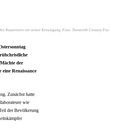
 des Nazareners vor seiner Kreuzigung. Foto: Twentieth Century Fox
Ostersonntag
rühchristliche
e Mächte der
ür eine Renaissance
ung. Zunächst hatte
llaborateure wie
 Teil der Bevölkerung
heitskämpfer