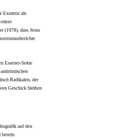
e Existenz als
eitere
r (1978), dass Jesus
Exorzismusberichte
gen Essener-Sekte
 antirömischen
tisch Radikalen, der
iven Geschick bleiben
iografik auf den
 bereits