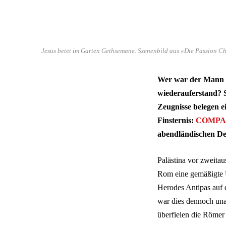
Jesus betet im Garten Gethsemane. Szenenbild aus «Die Passion Chr
Wer war der Mann a
wiederauferstand? S
Zeugnisse belegen e
Finsternis:
COMPACT
abendländischen D
Palästina vor zweitau
Rom eine gemäßigte U
Herodes Antipas auf 
war dies dennoch una
überfielen die Römer 