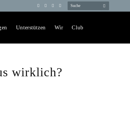
Telegram
YouTube
X
WhatsApp
(Twitter)
gen
Unterstützen
Wir
Club
s wirklich?