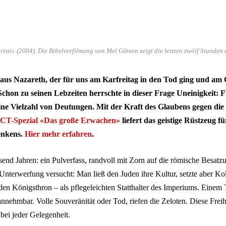
isti» (2004). Die Bibelverfilmung von Mel Gibson zeigt die letzten zwölf Stunden
us Nazareth, der für uns am Karfreitag in den Tod ging und am 
chon zu seinen Lebzeiten herrschte in dieser Frage Uneinigkeit: F
ine Vielzahl von Deutungen. Mit der Kraft des Glaubens gegen di
-Spezial «Das große Erwachen»
liefert das geistige Rüstzeug f
enkens.
Hier mehr erfahren
.
send Jahren: ein Pulverfass, randvoll mit Zorn auf die römische Besatz
nterwerfung versucht: Man ließ den Juden ihre Kultur, setzte aber Ko
den Königsthron – als pflegeleichten Statthalter des Imperiums. Einem
nnehmbar. Volle Souveränität oder Tod, riefen die Zeloten. Diese Frei
bei jeder Gelegenheit.