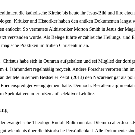
legitimiert die katholische Kirche bis heute ihr Jesus-Bild und ihre eigen
eologen, Kritiker und Historiker haben den antiken Dokumenten längst w
n entlockt. So vermutete Althistoriker Morton Smith in Jesus der Magie
arzt verstanden wurde. Als Belege führte er zahlreiche Heilungs- und 
 magische Praktiken im frühen Christentum an.
, Christus habe sich in Qumran aufgehalten und sei Mitglied der dorti
em 4. Jahrhundert regelmäßig recycelt. Andere Forscher verorten ihn im
n deutete in seinem Bestseller Zelot (2013) den Nazarener gar als poli
n Friedensprediger wenig gemein hatte. Dennoch: Bei allem argumentat
m Spekulativen oder fußen auf selektiver Lektüre.
lung
 der evangelische Theologe Rudolf Bultmann das Dilemma aller Jesus-B
gut wie nichts über die historische Persönlichkeit. Alle Dokumente sind