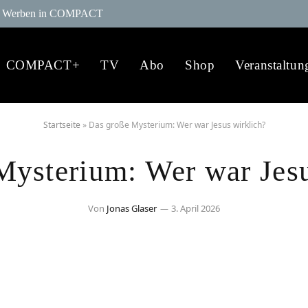
Werben in COMPACT
COMPACT+
TV
Abo
Shop
Veranstaltun
Startseite
»
Das große Mysterium: Wer war Jesus wirklich?
Mysterium: Wer war Jesu
Von
Jonas Glaser
3. April 2026