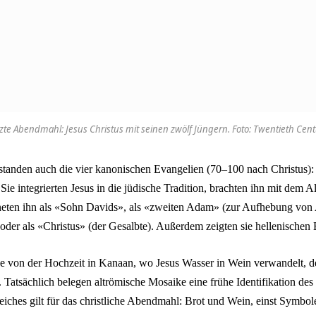
tzte Abendmahl: Jesus Christus mit seinen zwölf Jüngern. Foto: Twentieth Cent
 standen auch die vier kanonischen Evangelien (70–100 nach Christus)
ie integrierten Jesus in die jüdische Tradition, brachten ihn mit dem A
neten ihn als «Sohn Davids», als «zweiten Adam» (zur Aufhebung von
der als «Christus» (der Gesalbte). Außerdem zeigten sie hellenischen E
de von der Hochzeit in Kanaan, wo Jesus Wasser in Wein verwandelt, d
 Tatsächlich belegen altrömische Mosaike eine frühe Identifikation de
eiches gilt für das christliche Abendmahl: Brot und Wein, einst Symbol