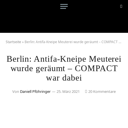
Startseite
»
Berlin: Antifa-Kneipe Meuterei wurde geräumt – COMPACT war dabei
Berlin: Antifa-Kneipe Meuterei
wurde geräumt – COMPACT
war dabei
Von
Daniell Pföhringer
25. März 2021
20 Kommentare