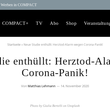
Werben in COMPACT
COMPACT+
TV
Abo
Shop
Veranstaltun
Startseite
»
Neue Studie enthüllt: Herztod-Alarm wegen Corona-Panik!
ie enthüllt: Herztod-A
Corona-Panik!
Von
Matthias Lehmann
14. November 2020
Photo by Giulia Bertelli on Unsplash