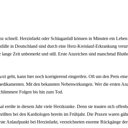
z schnell. Herzinfarkt oder Schlaganfall können in Minuten ein Lebe
sfälle in Deutschland sind durch eine Herz-Kreislauf-Erkrankung verurs
er lange Zeit unbemerkt und still. Erste Anzeichen sind manchmal Blut
rzt geht, kann hier noch korrigierend eingreifen. Oft um den Preis eine
dikamenten. Mit den bekannten Nebenwirkungen. Wer die ersten Anz
schlimmere Folgen bis hin zum Tod.
sal ereilte in diesem Jahr viele Herzkranke. Denn sie trauten sich offenb
rillten bei den Kardiologen bereits im Frühjahr. Die Praxen waren gäh
ste Anlaufpunkt bei Herzinfarkt, verzeichneten enorme Rückgänge der 