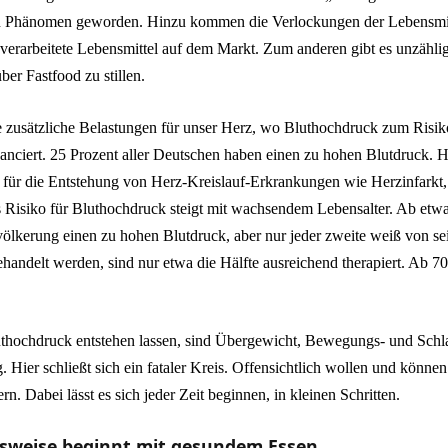
n Phänomen geworden. Hinzu kommen die Verlockungen der Lebensmit
k verarbeitete Lebensmittel auf dem Markt. Zum anderen gibt es unzähli
er Fastfood zu stillen.
e zusätzliche Belastungen für unser Herz, wo Bluthochdruck zum Risiko
anciert. 25 Prozent aller Deutschen haben einen zu hohen Blutdruck. H
r für die Entstehung von Herz-Kreislauf-Erkrankungen wie Herzinfarkt,
s Risiko für Bluthochdruck steigt mit wachsendem Lebensalter. Ab etw
evölkerung einen zu hohen Blutdruck, aber nur jeder zweite weiß von s
ehandelt werden, sind nur etwa die Hälfte ausreichend therapiert. Ab 70 
uthochdruck entstehen lassen, sind Übergewicht, Bewegungs- und Schla
Hier schließt sich ein fataler Kreis. Offensichtlich wollen und könne
rn. Dabei lässt es sich jeder Zeit beginnen, in kleinen Schritten.
sweise beginnt mit gesundem Essen