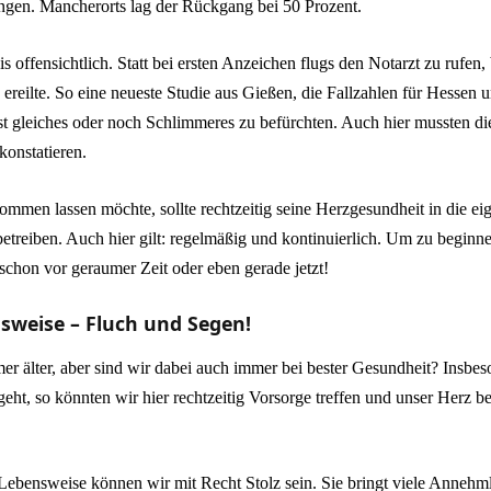
gen. Mancherorts lag der Rückgang bei 50 Prozent.
s offensichtlich. Statt bei ersten Anzeichen flugs den Notarzt zu rufen, 
 ereilte. So eine neueste Studie aus Gießen, die Fallzahlen für Hessen u
t gleiches oder noch Schlimmeres zu befürchten. Auch hier mussten d
onstatieren.
kommen lassen möchte, sollte rechtzeitig seine Herzgesundheit in die 
etreiben. Auch hier gilt: regelmäßig und kontinuierlich. Um zu beginnen
schon vor geraumer Zeit oder eben gerade jetzt!
weise – Fluch und Segen!
r älter, aber sind wir dabei auch immer bei bester Gesundheit? Insbes
eht, so könnten wir hier rechtzeitig Vorsorge treffen und unser Herz b
ebensweise können wir mit Recht Stolz sein. Sie bringt viele Annehmli