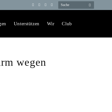
Telegram
YouTube
X
WhatsApp
(Twitter)
gen
Unterstützen
Wir
Club
larm wegen