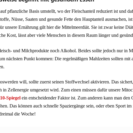
uf pflanzliche Basis umstellt, wo der Fleischanteil reduziert ist und da
toffe, Nüsse, Saaten und gesunde Fette den Hauptanteil ausmachen, ist
ür unsere Ernährung gilt hier die Mittelmeerdiät. Sie ist zwar keine Diä
he Kost, lässt aber viele Menschen in diesem Raum länger und gesünd
leisch- und Milchprodukte noch Alkohol. Beides sollte jedoch nur in 
m nächsten Punkt kommen: Die regelmäßigen Mahlzeiten sollten mit a
en.
oswerden will, sollte zuerst seinen Stoffwechsel aktivieren. Das sichert,
 in Zellenergie umgesetzt wird. Zum einen müssen dafür unsere Mitoc
10-Spiegel
ein entscheidender Faktor ist. Zum anderen kann man den
n. Das können auch schnelle Spaziergänge sein, oder eben Sport im n
dreimal die Woche!