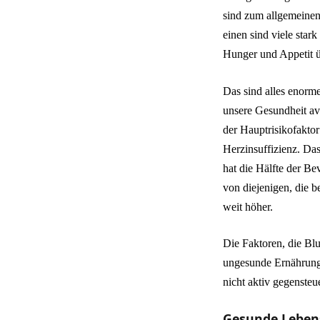
sind zum allgemeine
einen sind viele star
Hunger und Appetit üb
Das sind alles enorm
unsere Gesundheit av
der Hauptrisikofakto
Herzinsuffizienz. Da
hat die Hälfte der B
von diejenigen, die b
weit höher.
Die Faktoren, die Bl
ungesunde Ernährung. 
nicht aktiv gegensteue
Gesunde Leben