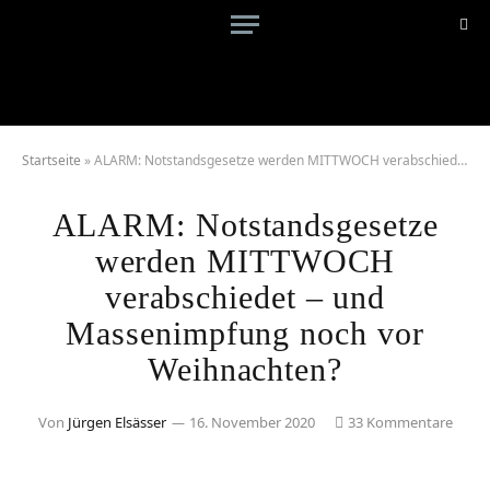
Startseite
»
ALARM: Notstandsgesetze werden MITTWOCH verabschiedet – und Massenimpfung noch vor Weihnachten?
ALARM: Notstandsgesetze
werden MITTWOCH
verabschiedet – und
Massenimpfung noch vor
Weihnachten?
Von
Jürgen Elsässer
16. November 2020
33 Kommentare