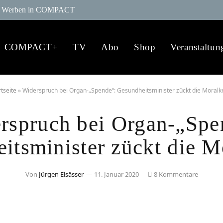
Werben in COMPACT
COMPACT+
TV
Abo
Shop
Veranstaltun
rtseite
»
Widerspruch bei Organ-„Spende“: Gesundheitsminister zückt die Moralk
rspruch bei Organ-„Spe
itsminister zückt die M
Von
Jürgen Elsässer
11. Januar 2020
8 Kommentare