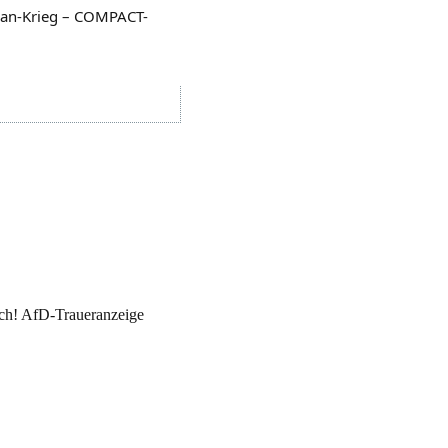
 Iran-Krieg – COMPACT-
ch! AfD-Traueranzeige
!