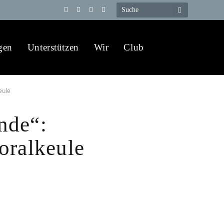
Telegram
YouTube
X
WhatsApp
(Twitter)
gen
Unterstützen
Wir
Club
eule
nde“:
oralkeule