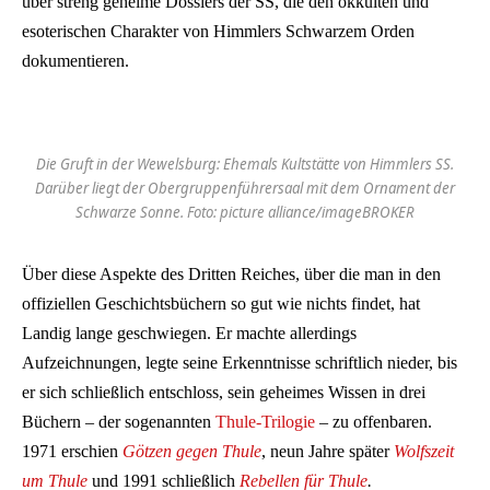
über streng geheime Dossiers der SS, die den okkulten und
esoterischen Charakter von Himmlers Schwarzem Orden
dokumentieren.
Die Gruft in der Wewelsburg: Ehemals Kultstätte von Himmlers SS.
Darüber liegt der Obergruppenführersaal mit dem Ornament der
Schwarze Sonne. Foto: picture alliance/imageBROKER
Über diese Aspekte des Dritten Reiches, über die man in den
offiziellen Geschichtsbüchern so gut wie nichts findet, hat
Landig lange geschwiegen. Er machte allerdings
Aufzeichnungen, legte seine Erkenntnisse schriftlich nieder, bis
er sich schließlich entschloss, sein geheimes Wissen in drei
Büchern – der sogenannten
Thule-Trilogie
– zu offenbaren.
1971 erschien
Götzen gegen Thule
, neun Jahre später
Wolfszeit
um Thule
und 1991 schließlich
Rebellen für Thule
.