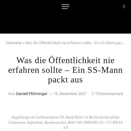
Startseite
»
Was die Öffentlichkeit nie erfahren sollte – Ein SS-Mann packt aus
Was die Öffentlichkeit nie
erfahren sollte – Ein SS-Mann
packt aus
Von
Daniell Pföhringer
15. Dezember 2021
15 Kommentare
Angehörige der Leibstandarte SS Adolf Hitler in Berlin-Lichterfelde.
Undatierte Aufnahme, Bundesarchiv, Bild 146-1988-001-25 / CC-BY-SA
3.0