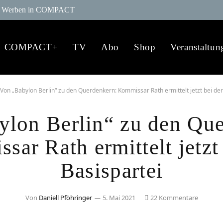
Werben in COMPACT
COMPACT+
TV
Abo
Shop
Veranstaltun
Von „Babylon Berlin“ zu den Querdenkern: Kommissar Rath ermittelt jetzt bei der
ylon Berlin“ zu den Que
ar Rath ermittelt jetzt
Basispartei
Von
Daniell Pföhringer
5. Mai 2021
22 Kommentare