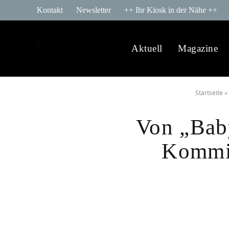
Kontakt
Newsletter
++ Ihr Kiosk in der Nähe ++
Aktuell
Magazine
Startseite
»
Von „Bab
Kommiss