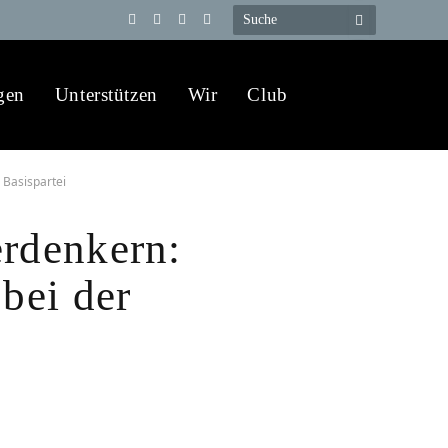
Telegram
YouTube
X
WhatsApp
(Twitter)
gen
Unterstützen
Wir
Club
 Basispartei
rdenkern:
 bei der