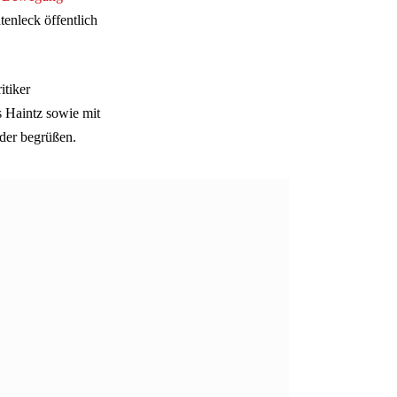
enleck öffentlich
itiker
s Haintz sowie mit
der begrüßen.