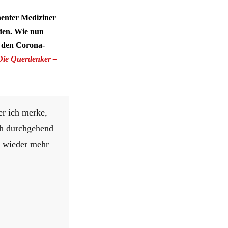
nenter Mediziner
den. Wie nun
i den Corona-
Die Querdenker –
er ich merke,
ch durchgehend
l wieder mehr