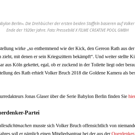
abylon Berlin». Die Drehbücher der ersten beiden Staffeln basieren auf Volke
Ende der 1920er Jahre. Foto: Pressebild X FILME CREATIVE POOL GMBH
tellung wirke „so enthemmend wie der Kick, den Gereon Rath aus der 
zieht, mit denen er sein Kriegszittern bekämpft“. Und weiter stellte Kil
aus Köln gekettet, egal, ob er zuckend in der Toilette liegt oder berau
tellung des Rath erhielt Volker Bruch 2018 die Goldene Kamera als bes
urredakteurs Jonas Glaser über die Serie Babylon Berlin finden Sie
hie
erdenker-Partei
allesdichtmachen
musste sich Volker Bruch offensichtlich von niemand
hres soll er nämlich einen Mitgliedsantrag bei der aus der
Querdenke