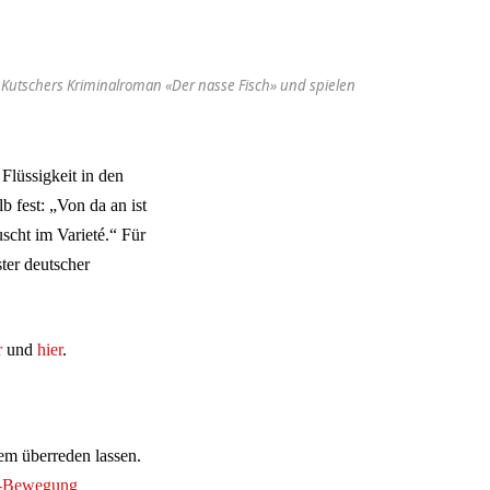
r Kutschers Kriminalroman «Der nasse Fisch» und spielen
Flüssigkeit in den
b fest: „Von da an ist
scht im Varieté.“ Für
ter deutscher
r
und
hier
.
em überreden lassen.
r-Bewegung