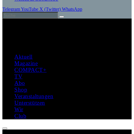
Telegram
YouTube
X (Twitter)
WhatsApp
Aktuell
Magazine
COMPACT+
TV
Abo
Shop
Veranstaltungen
Unterstützen
Wir
Club