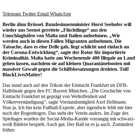
Telegram
Twitter
Email
WhatsApp
Berlin ähm Brüssel. Bundesinnenminister Horst Seehofer will
wieder aus Seenot gerettete „Flüchtlinge“ aus den
Umschlaghäfen von Malta und Italien aufnehmen. „Wir
werden auch in diesen Fällen Migranten aufnehmen. Die
Tatsache, dass es eine Delle gab, liegt schlicht und einfach an
der Corona-Entwicklung“, sagte der Rotor für importierte
Kriminalität. Malta hatte am Wochenende 400 Illegale an Land
gehen lassen, nachdem sie auf kleinen Quarantänebooten mit
massiver Gewalt gegen die Schiffsbesatzungen drohten. Toll!
BlackLivesMatter!
Das stand auch auf den Trikots der Eintracht Frankfurt im DFB-
Halbfinale gegen den FC Bayern München. „Die Geschichte von
Eintracht Frankfurt ist geprägt von Weltoffenheit und
Völkerverständigung“, sagte Vorstandsmitglied Axel Hellmann.
Nun ja. Ich bin kein Fußball-Experte, aber irgendwie fehlt mir hier
noch der Regenbogen. Das sieht der Verein anders. Im Zuge des
Spieltages wurden die Social-Media-Kanäle vorrangig mit schwarz-
weiß Bildern bespielt. Auch gut. Der Ball ist es ja auch. Zumindest
früher.