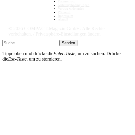
Datenschutz
Nutzungsbedingungen
Vertrag widerrufen
Widerruf
Impressum
Aktuell
© 2026 COMPACT-Magazin GmbH. Alle Rechte
vorbehalten. /
Privatsphäre-Einstellungen ändern
Senden
Tippe oben und drücke die
Enter-Taste
, um zu suchen. Drücke
die
Esc-Taste
, um zu stornieren.