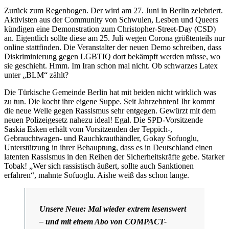
Zurück zum Regenbogen. Der wird am 27. Juni in Berlin zelebriert.
Aktivisten aus der Community von Schwulen, Lesben und Queers
kündigen eine Demonstration zum Christopher-Street-Day (CSD)
an. Eigentlich sollte diese am 25. Juli wegen Corona größtenteils nur
online stattfinden. Die Veranstalter der neuen Demo schreiben, dass
Diskriminierung gegen LGBTIQ dort bekämpft werden müsse, wo
sie geschieht. Hmm. Im Iran schon mal nicht. Ob schwarzes Latex
unter „BLM“ zählt?
Die Türkische Gemeinde Berlin hat mit beiden nicht wirklich was
zu tun. Die kocht ihre eigene Suppe. Seit Jahrzehnten! Ihr kommt
die neue Welle gegen Rassismus sehr entgegen. Gewürzt mit dem
neuen Polizeigesetz nahezu ideal! Egal. Die SPD-Vorsitzende
Saskia Esken erhält vom Vorsitzenden der Teppich-,
Gebrauchtwagen- und Rauchkrauthändler, Gokay Sofuoglu,
Unterstützung in ihrer Behauptung, dass es in Deutschland einen
latenten Rassismus in den Reihen der Sicherheitskräfte gebe. Starker
Tobak! „Wer sich rassistisch äußert, sollte auch Sanktionen
erfahren“, mahnte Sofuoglu. Aishe weiß das schon lange.
Unsere Neue: Mal wieder extrem lesenswert
– und mit einem Abo von COMPACT-