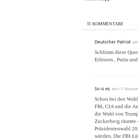
35 KOMMENTARE
Deutscher Patriot
a
Schlimm diese Quer
Erlösern , Putin un
So is es
am
17. Novem
Schon bei den Wahl
FBI, CIA und die A
die Wahl von Trump
Zuckerberg räumte e
Präsidentenwahl 202
würden. Die FBI-Lü