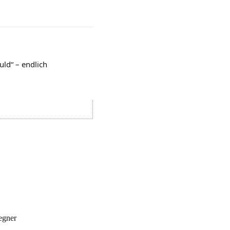
ld“ – endlich
egner