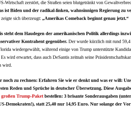
S-Wirtschaft zerstört, die Straßen seien blutgetränkt von Gewaltverbr
s ist Biden und der radikal-linken, wahnsinnigen Regierung zu 
 zeigte sich überzeugt:
„Amerikas Comeback beginnt genau jetzt.“
s steht dem Haudegen der amerikanischen Politik allerdings inzwi
nservativer Kontrahent gegenüber.
Der wurde kürzlich mit rund 59,4
lorida wiedergewählt, während einige von Trump unterstützte Kandida
 Es wird erwartet, dass auch DeSantis zeitnah seine Präsidentschaftskan
n wird.
 noch zu rechnen: Erfahren Sie wie er denkt und was er will: Un
besten Reden und Sprüche in deutscher Übersetzung. Diese Ausgab
m
großen Trump-Paket
bestellen: 3 brisante Sonderausgaben (unte
US-Demokraten!), statt 25,40 nur 14,95 Euro. Nur solange der Vor