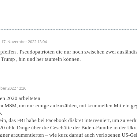
m
17. November 2022 13:04
pfeifen , Pseudopatrioten die nur noch zwischen zwei ausländi
d Trump , hin und her taumeln können.
ber 2022 12:26
en 2020 arbeiteten
mi MSM, um nur einige aufzuzählen, mit kriminellen Mitteln g
.
in, das FBI habe bei Facebook diskret interveniert, um zu verhi
0 üble Dinge über die Geschäfte der Biden-Familie in der Ukrai
gner argumentierten – wie kurz darauf auch verlogenen US-Geh