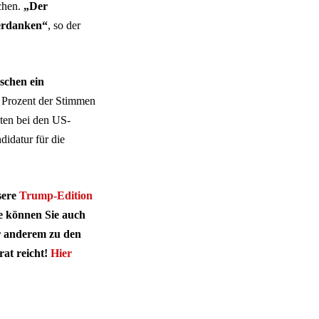
echen.
„Der
verdanken“
, so der
schen ein
 Prozent der Stimmen
ten bei den US-
didatur für die
sere
Trump-Edition
e können Sie auch
r anderem zu den
rat reicht!
Hier