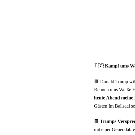
🇺🇸
Kampf ums Wei
🟥 Donald Trump will
Rennen ums Weiße H
heute Abend meine K
Gästen Im Ballsaal s
🟥
Trumps Versprech
mit einer Generalabr