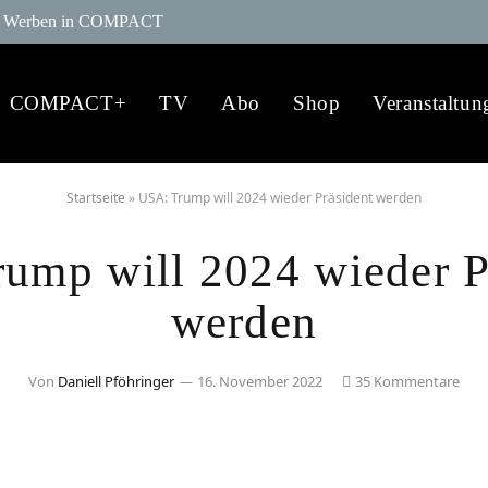
Werben in COMPACT
COMPACT+
TV
Abo
Shop
Veranstaltun
Startseite
»
USA: Trump will 2024 wieder Präsident werden
ump will 2024 wieder P
werden
Von
Daniell Pföhringer
16. November 2022
35 Kommentare