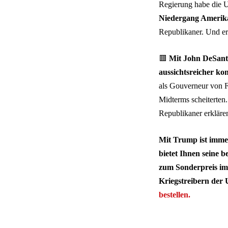
Regierung habe die U
Niedergang Amerika
Republikaner. Und er
🟥
Mit John DeSanti
aussichtsreicher ko
als Gouverneur von F
Midterms scheiterten.
Republikaner erkläre
Mit Trump ist immer
bietet Ihnen seine 
zum Sonderpreis i
Kriegstreibern der 
bestellen.