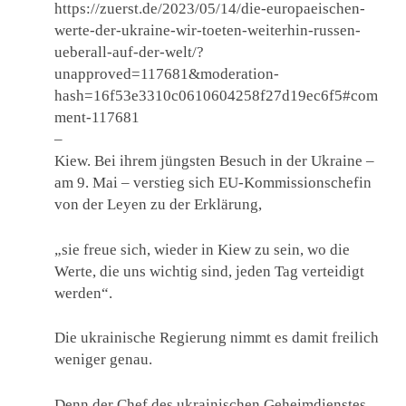
https://zuerst.de/2023/05/14/die-europaeischen-
werte-der-ukraine-wir-toeten-weiterhin-russen-
ueberall-auf-der-welt/?
unapproved=117681&moderation-
hash=16f53e3310c0610604258f27d19ec6f5#com
ment-117681
–
Kiew. Bei ihrem jüngsten Besuch in der Ukraine –
am 9. Mai – verstieg sich EU-Kommissionschefin
von der Leyen zu der Erklärung,
„sie freue sich, wieder in Kiew zu sein, wo die
Werte, die uns wichtig sind, jeden Tag verteidigt
werden“.
Die ukrainische Regierung nimmt es damit freilich
weniger genau.
Denn der Chef des ukrainischen Geheimdienstes,