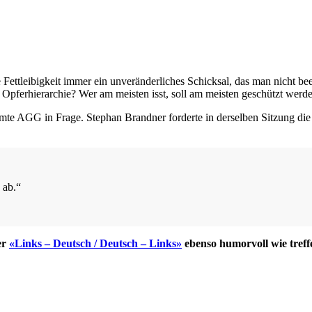
Fettleibigkeit immer ein unveränderliches Schicksal, das man nicht b
r Opferhierarchie? Wer am meisten isst, soll am meisten geschützt werd
amte AGG in Frage. Stephan Brandner forderte in derselben Sitzung di
 ab.“
er
«Links – Deutsch / Deutsch – Links»
ebenso humorvoll wie tref