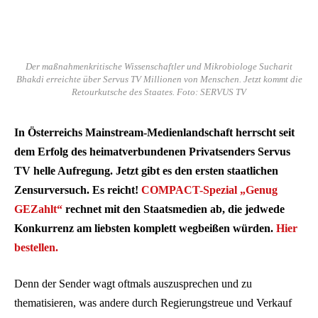
Der maßnahmenkritische Wissenschaftler und Mikrobiologe Sucharit
Bhakdi erreichte über Servus TV Millionen von Menschen. Jetzt kommt die
Retourkutsche des Staates. Foto: SERVUS TV
In Österreichs Mainstream-Medienlandschaft herrscht seit
dem Erfolg des heimatverbundenen Privatsenders Servus
TV helle Aufregung. Jetzt gibt es den ersten staatlichen
Zensurversuch. Es reicht!
COMPACT-Spezial „Genug
GEZahlt“
rechnet mit den Staatsmedien ab, die jedwede
Konkurrenz am liebsten komplett wegbeißen würden.
Hier
bestellen.
Denn der Sender wagt oftmals auszusprechen und zu
thematisieren, was andere durch Regierungstreue und Verkauf