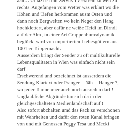
ääh… Urnazi ist mir Servus TV extrem zu weit zu
rechts. Angefangen vom Wetter was erklärt wo die
Höhen und Tiefen herkommen ausm Osten und
dann noch Bergwelten wo kein Neger den Hang
hochklettert, aber dafür ne weiße Heidi im Dirndl
auf der Alm , in einer Art Gruppenbumsdynamik
beglückt wird von importierten Liebesgöttern aus
1001 er Trippernacht.
Ausserdem bringt der Sender zu oft multikulturelle
Lebensqualitäten in Wien was einfach nicht sein
darf.
Erschwerend und bezeichnet ist ausserdem die
Sendung Klartext oder Pranger….ääh… Hanger 7,
wo jeder Teinnehmer auch noch ausreden darf !
Unglaubliche Abgründe tun sich da in der
gleichgeschalteten Medienlandschaft auf !
Also sofort abchalten umd das Pack zu verschonen
mit Wahrheiten und dafür den roten Kanal bringen
von und mit Genossen Peggy Tesa und Mecki