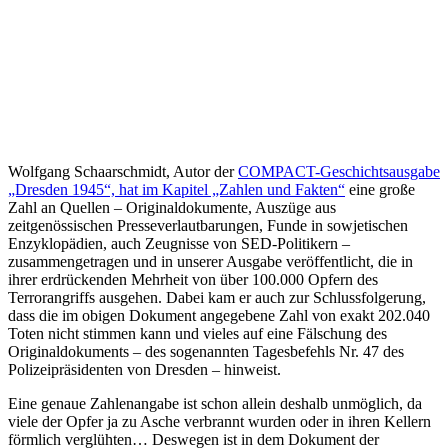
Wolfgang Schaarschmidt, Autor der
COMPACT-Geschichtsausgabe
„Dresden 1945“, hat im Kapitel „Zahlen und Fakten“
eine große
Zahl an Quellen – Originaldokumente, Auszüge aus
zeitgenössischen Presseverlautbarungen, Funde in sowjetischen
Enzyklopädien, auch Zeugnisse von SED-Politikern –
zusammengetragen und in unserer Ausgabe veröffentlicht, die in
ihrer erdrückenden Mehrheit von über 100.000 Opfern des
Terrorangriffs ausgehen. Dabei kam er auch zur Schlussfolgerung,
dass die im obigen Dokument angegebene Zahl von exakt 202.040
Toten nicht stimmen kann und vieles auf eine Fälschung des
Originaldokuments – des sogenannten Tagesbefehls Nr. 47 des
Polizeipräsidenten von Dresden – hinweist.
Eine genaue Zahlenangabe ist schon allein deshalb unmöglich, da
viele der Opfer ja zu Asche verbrannt wurden oder in ihren Kellern
förmlich verglühten… Deswegen ist in dem Dokument der