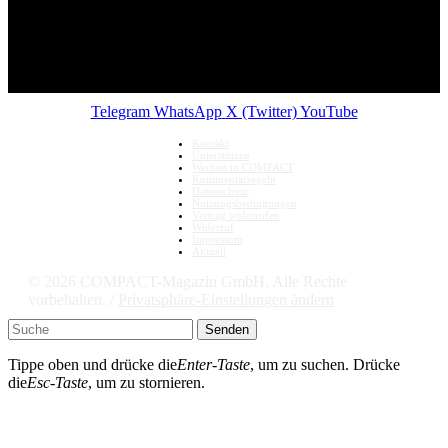
Telegram
WhatsApp
X (Twitter)
YouTube
Kontakt
Unterstützen
Werben in COMPACT
Kommentarregeln
Datenschutz
Nutzungsbedingungen
Vertrag widerrufen
Widerruf
Impressum
Aktuell
© 2026 COMPACT-Magazin GmbH. Alle Rechte
vorbehalten. /
Privatsphäre-Einstellungen ändern
Senden
Tippe oben und drücke die
Enter-Taste
, um zu suchen. Drücke
die
Esc-Taste
, um zu stornieren.