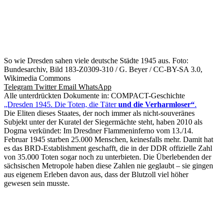
So wie Dresden sahen viele deutsche Städte 1945 aus. Foto:
Bundesarchiv, Bild 183-Z0309-310 / G. Beyer / CC-BY-SA 3.0,
Wikimedia Commons
Telegram
Twitter
Email
WhatsApp
Alle unterdrückten Dokumente in: COMPACT-Geschichte
„Dresden 1945. Die Toten, die Täter
und die Verharmloser“
.
Die Eliten dieses Staates, der noch immer als nicht-souveränes
Subjekt unter der Kuratel der Siegermächte steht, haben 2010 als
Dogma verkündet: Im Dresdner Flammeninferno vom 13./14.
Februar 1945 starben 25.000 Menschen, keinesfalls mehr. Damit hat
es das BRD-Establishment geschafft, die in der DDR offizielle Zahl
von 35.000 Toten sogar noch zu unterbieten. Die Überlebenden der
sächsischen Metropole haben diese Zahlen nie geglaubt – sie gingen
aus eigenem Erleben davon aus, dass der Blutzoll viel höher
gewesen sein musste.