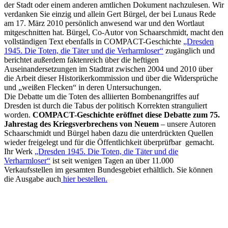
der Stadt oder einem anderen amtlichen Dokument nachzulesen. Wir
verdanken Sie einzig und allein Gert Bürgel, der bei Lunaus Rede
am 17. März 2010 persönlich anwesend war und den Wortlaut
mitgeschnitten hat. Bürgel, Co-Autor von Schaarschmidt, macht den
vollständigen Text ebenfalls in COMPACT-Geschichte
„Dresden
1945. Die Toten, die Täter und die Verharmloser“
zugänglich und
berichtet außerdem faktenreich über die heftigen
Auseinandersetzungen im Stadtrat zwischen 2004 und 2010 über
die Arbeit dieser Historikerkommission und über die Widersprüche
und „weißen Flecken“ in deren Untersuchungen.
Die Debatte um die Toten des alliierten Bombenangriffes auf
Dresden ist durch die Tabus der politisch Korrekten stranguliert
worden.
COMPACT-Geschichte eröffnet diese Debatte zum 75.
Jahrestag des Kriegsverbrechens von Neuem
– unsere Autoren
Schaarschmidt und Bürgel haben dazu die unterdrückten Quellen
wieder freigelegt und für die Öffentlichkeit überprüfbar gemacht.
Ihr Werk
„Dresden 1945. Die Toten, die Täter und die
Verharmloser“
ist seit wenigen Tagen an über 11.000
Verkaufsstellen im gesamten Bundesgebiet erhältlich. Sie können
die Ausgabe auch
hier bestellen.