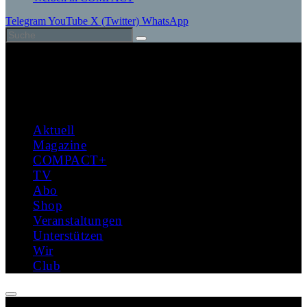
Telegram
YouTube
X (Twitter)
WhatsApp
Aktuell
Magazine
COMPACT+
TV
Abo
Shop
Veranstaltungen
Unterstützen
Wir
Club