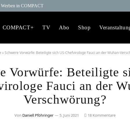
Werben in COMPACT
COMPACT+
TV
Abo
Shop
Veranstaltun
e
»
Schwere Vorwürfe: Beteiligte sich US-Chefvirologe Fauci an der Wuhan-Vers
e Vorwürfe: Beteiligte s
virologe Fauci an der W
Verschwörung?
Von
Daniell Pföhringer
5. Juni 2021
18 Kommentare