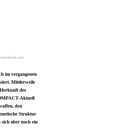
hutterstock.com
ch im vergangenen
ert. Mittlerweile
 Herkunft des
 COMPACT-Aktuell
waffen, den
enetische Struktur
n sich aber noch ein