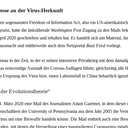
resse an der Virus-Herkunft
en sogenannten Freedom of Information Act, also ein US-amerikanisch
esetz, hatte die linksliberale
Washington Post
Zugang zu den Mails be
ril 2020 geschrieben und erhalten hat. Es handelt sich um Material, da
ausmacht und mittlerweile auch dem Netzportal
Buzz Feed
vorliegt.
nau in der Zeit, in der er seinen intensiven Privatkrieg mit dem damal
s notwendige Ausmaß der Corona-Auflagen führte, gleichzeitig alle H
 Ursprung des Virus bzw. einen Laborunfall in China beharrlich ignori
der Evolutionstheorie“
11. März 2020 eine Mail des Journalisten Adam Gaertner, in dem dieser
enschaftlern der University of Pennsylvania aus dem Jahr 2005 die Verm
irus um eine Biowaffe handeln könne. Die Mail enthielt auch eine Bes
den, mit denen die Herstellung eines manipulierten Coronavirus mögl