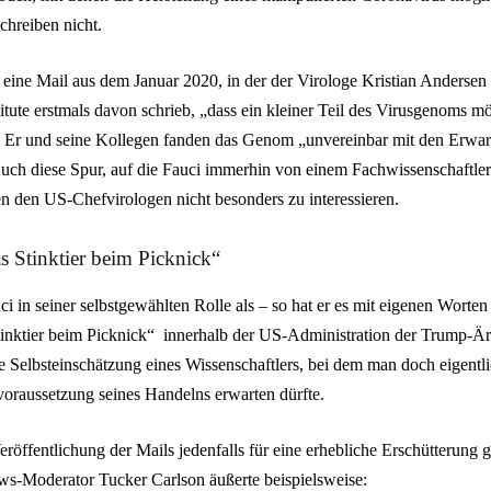
chreiben nicht.
eine Mail aus dem Januar 2020, in der der Virologe Kristian Andersen
itute erstmals davon schrieb, „dass ein kleiner Teil des Virusgenoms m
“. Er und seine Kollegen fanden das Genom „unvereinbar mit den Erwar
Auch diese Spur, auf die Fauci immerhin von einem Fachwissenschaftl
n den US-Chefvirologen nicht besonders zu interessieren.
as Stinktier beim Picknick“
uci in seiner selbstgewählten Rolle als – so hat er es mit eigenen Worte
tinktier beim Picknick“ innerhalb der US-Administration der Trump-Är
 Selbsteinschätzung eines Wissenschaftlers, bei dem man doch eigentli
voraussetzung seines Handelns erwarten dürfte.
röffentlichung der Mails jedenfalls für eine erhebliche Erschütterung 
s-Moderator Tucker Carlson äußerte beispielsweise: