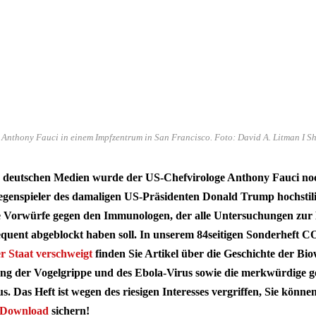
Anthony Fauci in einem Impfzentrum in San Francisco. Foto: David A. Litman I S
n deutschen Medien wurde der US-Chefvirologe Anthony Fauci no
enspieler des damaligen US-Präsidenten Donald Trump hochstilisi
re Vorwürfe gegen den Immunologen, der alle Untersuchungen zur
quent abgeblockt haben soll. In unserem 84seitigen Sonderheft
r Staat verschweigt
finden Sie Artikel über die Geschichte der Bio
ng der Vogelgrippe und des Ebola-Virus sowie die merkwürdige g
. Das Heft ist wegen des riesigen Interesses vergriffen, Sie könne
Download
sichern!