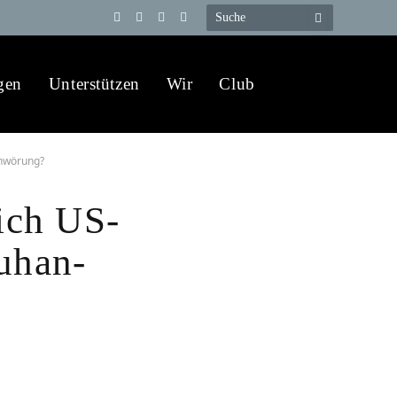
Telegram
YouTube
X
WhatsApp
(Twitter)
gen
Unterstützen
Wir
Club
chwörung?
ich US-
uhan-