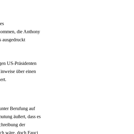
es
kommen, die Anthony
s ausgedruckt
igen US-Präsidenten
inweise über einen
ert.
 unter Berufung auf
utung äußert, dass es
chreibung der
ich wäre, doch Fauci