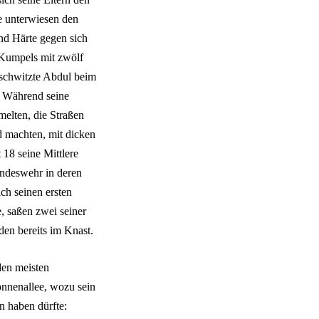
e unterwiesen den
und Härte gegen sich
 Kumpels mit zwölf
 schwitzte Abdul beim
. Während seine
elten, die Straßen
d machten, mit dicken
 18 seine Mittlere
undeswehr in deren
ich seinen ersten
e, saßen zwei seiner
en bereits im Knast.
den meisten
onnenallee, wozu sein
n haben dürfte: