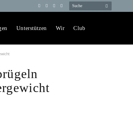
Telegram
YouTube
X
WhatsApp
(Twitter)
gen
Unterstützen
Wir
Club
ewicht
prügeln
ergewicht