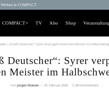
Werben in COMPACT
COMPACT+
TV
Abo
Shop
Veranstaltun
seite
»
„Scheiß Deutscher“: Syrer verprügeln Deutschen Meister im Halbschwerg
ß Deutscher“: Syrer ver
n Meister im Halbschw
Von
Jürgen Elsässer
25. Februar 2020
48 Kommentare