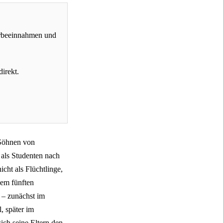
erbeeinnahmen und
direkt.
 Söhnen von
 als Studenten nach
cht als Flüchtlinge,
em fünften
 – zunächst im
, später im
ich seine Eltern den