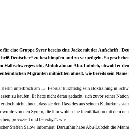
hte für eine Gruppe Syrer bereits eine Jacke mit der Aufschrift „D
Scheiß Deutscher“ zu beschimpfen und zu verprügeln. So geschehe
im Halbschwergewicht, Abdulrahman Abu-Lubdeh, obwohl er den
nenfeindlichen Migranten mitnichten ähnelt, wie bereits sein Name 
Berlin unterbrach am 13. Februar kurzfristig sein Boxtraining in Schw
essen zu kaufen. Er hatte nicht daran gedacht, sich zuvor seiner Natio
 er doch nicht ahnen, dass sie den Hass des aus seinem Kulturkreis st
r wurde von den Syrern, die ihm wohl seine Identifikation mit dem ne
chen, provoziert und beleidigt“, wie
echer Steffen Salow informiert. Daraufhin habe Abu-Lubdeh die Männer