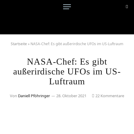
Startseite
»
NASA-Chef: Es gibt außerirdische UFOs im US-Luftraum
NASA-Chef: Es gibt
außerirdische UFOs im US-
Luftraum
Von
Daniell Pföhringer
28. Oktober 2021
22 Kommentare