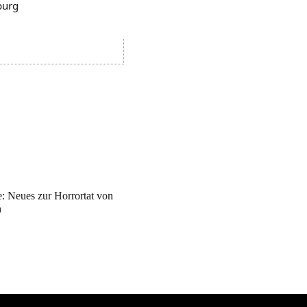
burg
: Neues zur Horrortat von
h