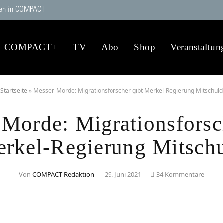
en in COMPACT
COMPACT+
TV
Abo
Shop
Veranstaltun
Startseite
»
Messer-Morde: Migrationsforscher gibt Merkel-Regierung Mitschuld
Morde: Migrationsforsc
rkel-Regierung Mitsch
Von
COMPACT Redaktion
29. Juni 2021
34 Kommentare