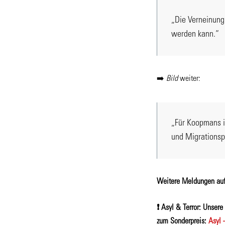
„Die Verneinung 
werden kann.“
➡️
Bild
weiter:
„Für Koopmans is
und Migrationsp
Weitere Meldungen au
❗️ Asyl & Terror: Unser
zum Sonderpreis:
Asyl 