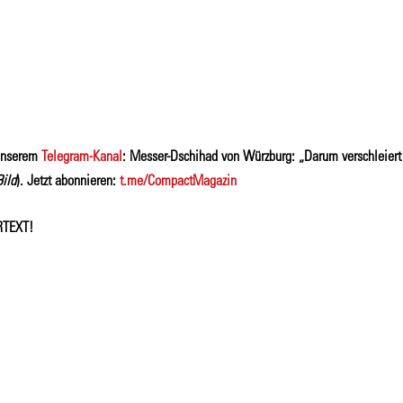
 unserem
Telegram-Kanal
: Messer-Dschihad von Würzburg: „Darum verschleiert
Bild
). Jetzt abonnieren:
t.me/CompactMagazin
RTEXT!