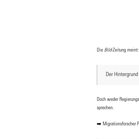
Die
Bild
-Zeitung meint:
Der Hintergrund 
Doch weder Regierungss
sprechen.
➡️ Migrationsforscher 