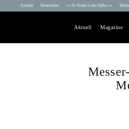
Kontakt
Newsletter
++ Ihr Kiosk in der Nähe ++
Werb
Aktuell
Magazine
Messer-
Me