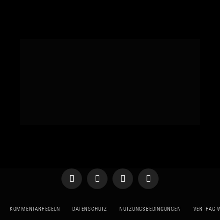
Telegram
WhatsApp
X
YouTube
(Twitter)
KOMMENTARREGELN
DATENSCHUTZ
NUTZUNGSBEDINGUNGEN
VERTRAG 