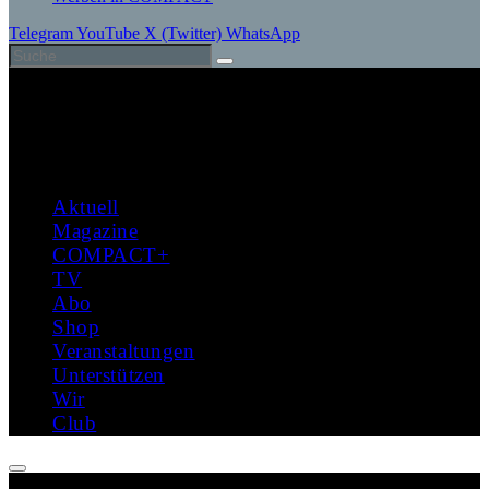
Telegram
YouTube
X (Twitter)
WhatsApp
Aktuell
Magazine
COMPACT+
TV
Abo
Shop
Veranstaltungen
Unterstützen
Wir
Club