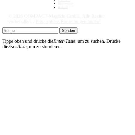
Impressum
Aktuell
© 2026 COMPACT-Magazin GmbH. Alle Rechte
vorbehalten. /
Privatsphäre-Einstellungen ändern
Senden
Tippe oben und drücke die
Enter-Taste
, um zu suchen. Drücke
die
Esc-Taste
, um zu stornieren.