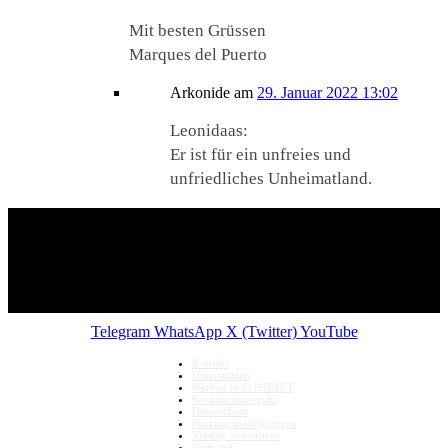
Mit besten Grüssen
Marques del Puerto
Arkonide
am
29. Januar 2022 13:02
Leonidaas:
Er ist für ein unfreies und
unfriedliches Unheimatland.
Telegram
WhatsApp
X (Twitter)
YouTube
Kontakt
Unterstützen
Werben in COMPACT
Kommentarregeln
Datenschutz
Nutzungsbedingungen
Vertrag widerrufen
Widerruf