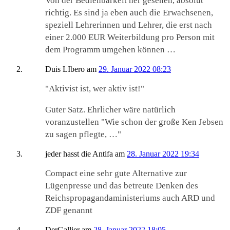
Von der Bedienbarkeit her gesehen, absolut
richtig. Es sind ja eben auch die Erwachsenen,
speziell Lehrerinnen und Lehrer, die erst nach
einer 2.000 EUR Weiterbildung pro Person mit
dem Programm umgehen können …
Duis LIbero
am
29. Januar 2022 08:23
"Aktivist ist, wer aktiv ist!"
Guter Satz. Ehrlicher wäre natürlich
voranzustellen "Wie schon der große Ken Jebsen
zu sagen pflegte, …"
jeder hasst die Antifa
am
28. Januar 2022 19:34
Compact eine sehr gute Alternative zur
Lügenpresse und das betreute Denken des
Reichspropagandaministeriums auch ARD und
ZDF genannt
DerGallier
am
28. Januar 2022 18:05