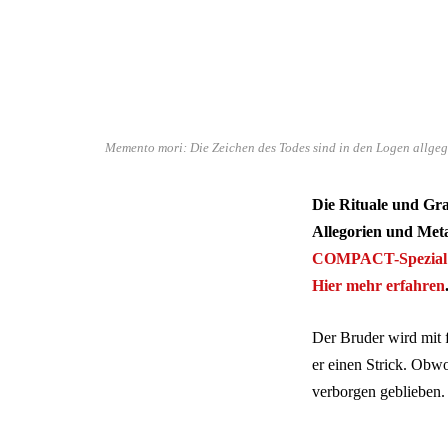
Memento mori: Die Zeichen des Todes sind in den Logen allgeg
Die Rituale und Gra
Allegorien und Met
COMPACT-Spezial „
Hier mehr erfahren
Der Bruder wird mit 
er einen Strick. Obwo
verborgen geblieben. S