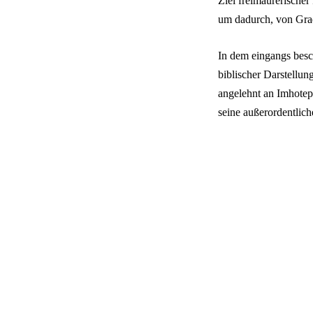
Ziel freimaurerischer 
um dadurch, von Grad
In dem eingangs besc
biblischer Darstellu
angelehnt an Imhote
seine außerordentlich