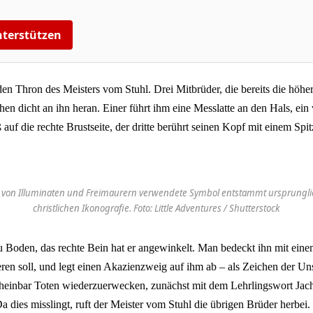
terstützen
den Thron des Meisters vom Stuhl. Drei Mitbrüder, die bereits die höh
n dicht an ihn heran. Einer führt ihm eine Messlatte an den Hals, ein 
uf die rechte Brustseite, der dritte berührt seinen Kopf mit einem Sp
 von Illuminaten und Freimaurern verwendete Symbol entstammt ursprunglich
christlichen Ikonografie. Foto: Little Adventures / Shutterstock
u Boden, das rechte Bein hat er angewinkelt. Man bedeckt ihn mit eine
ren soll, und legt einen Akazienzweig auf ihm ab – als Zeichen der Uns
cheinbar Toten wiederzuerwecken, zunächst mit dem Lehrlingswort Ja
 dies misslingt, ruft der Meister vom Stuhl die übrigen Brüder herbei.