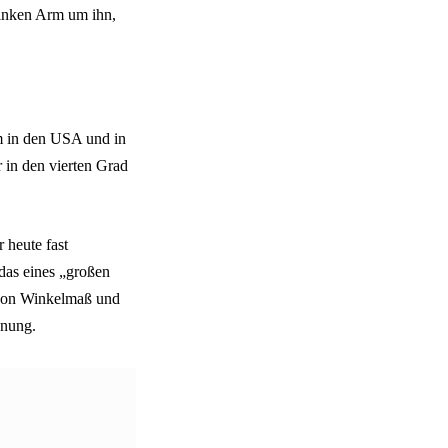
linken Arm um ihn,
em in den USA und in
 in den vierten Grad
 heute fast
das eines „großen
e von Winkelmaß und
dnung.