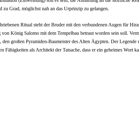
Initiation (Einweihung) soll es sein, die Anhaftung an die stoffliche Re
 zu Grad, möglichst nah an das Urprinzip zu gelangen.
hriebenen Ritual steht der Bruder mit den verbundenen Augen für Hira
ng von König Salomo mit dem Tempelbau betraut worden sein soll. Vermu
p, den großen Pyramiden-Baumeister des Alten Ägypten. Der Legende 
en Fähigkeiten als Architekt der Tatsache, dass er ein geheimes Wort 