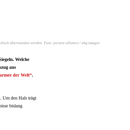
olisch überwunden werden. Foto: picture alliance / akg-images
Siegeln. Welche
szug aus
armee der Welt“
.
. Um den Hals trägt
nisse bislang