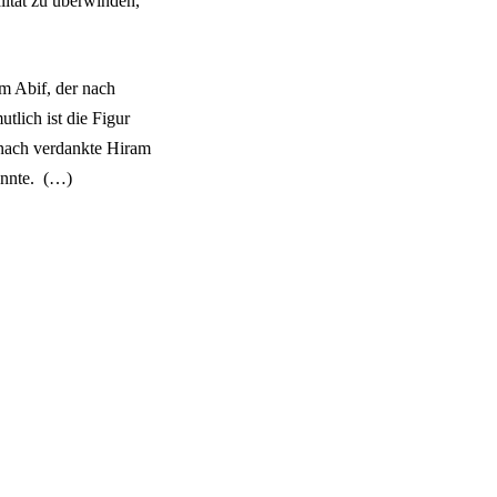
alität zu überwinden,
m Abif, der nach
tlich ist die Figur
nach verdankte Hiram
kannte. (…)