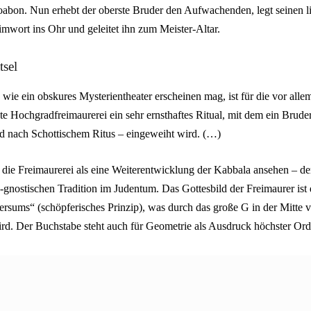
oabon. Nun erhebt der oberste Bruder den Aufwachenden, legt seinen 
imwort ins Ohr und geleitet ihn zum Meister-Altar.
tsel
ie ein obskures Mysterientheater erscheinen mag, ist für die vor all
e Hochgradfreimaurerei ein sehr ernsthaftes Ritual, mit dem ein Bruder
d nach Schottischem Ritus – eingeweiht wird. (…)
ie Freimaurerei als eine Weiterentwicklung der Kabbala ansehen – der
-gnostischen Tradition im Judentum. Das Gottesbild der Freimaurer ist 
ersums“ (schöpferisches Prinzip), was durch das große G in der Mitt
wird. Der Buchstabe steht auch für Geometrie als Ausdruck höchster Or