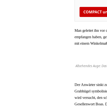
COMPACT un
Man geleitet ihn vor 
empfangen haben, gehe
mit einem Winkelmaß a
Allsehendes Auge: Das
Der Anwärter sinkt z
Grabhügel symbolisie
wird versucht, den s
Gesellenwort Boas. Da