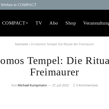
Werben in COMPACT
COMPACT+
TV
Abo
Shop
Veranstaltun
Startseite
»
In Salomos Tempel: Die Rituale der Freimaurer
lomos Tempel: Die Ritua
Freimaurer
Von
Michael Kumpmann
27. Juli 2022
5 Kommentare