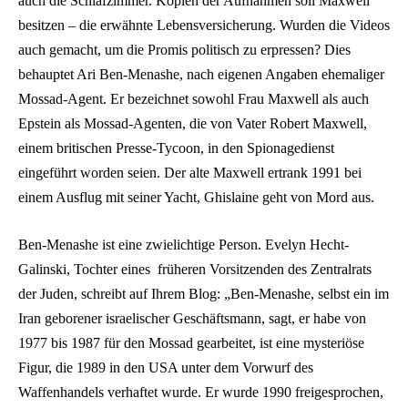
auch die Schlafzimmer. Kopien der Aufnahmen soll Maxwell
besitzen – die erwähnte Lebensversicherung. Wurden die Videos
auch gemacht, um die Promis politisch zu erpressen? Dies
behauptet Ari Ben-Menashe, nach eigenen Angaben ehemaliger
Mossad-Agent. Er bezeichnet sowohl Frau Maxwell als auch
Epstein als Mossad-Agenten, die von Vater Robert Maxwell,
einem britischen Presse-Tycoon, in den Spionagedienst
eingeführt worden seien. Der alte Maxwell ertrank 1991 bei
einem Ausflug mit seiner Yacht, Ghislaine geht von Mord aus.
Ben-Menashe ist eine zwielichtige Person. Evelyn Hecht-
Galinski, Tochter eines früheren Vorsitzenden des Zentralrats
der Juden, schreibt auf Ihrem Blog: „Ben-Menashe, selbst ein im
Iran geborener israelischer Geschäftsmann, sagt, er habe von
1977 bis 1987 für den Mossad gearbeitet, ist eine mysteriöse
Figur, die 1989 in den USA unter dem Vorwurf des
Waffenhandels verhaftet wurde. Er wurde 1990 freigesprochen,