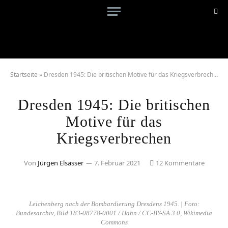
Startseite
»
Dresden 1945: Die britischen Motive für das Kriegsverbrechen
Dresden 1945: Die britischen
Motive für das
Kriegsverbrechen
Von
Jürgen Elsässer
7. Februar 2021
12 Kommentare
Leichenberg nach der Bombardierung Dresdens 1945. | Foto:
Bundesarchiv, Bild 183-08778-0001 / Hahn / CC-BY-SA 3.0, Wikimedia
Commons